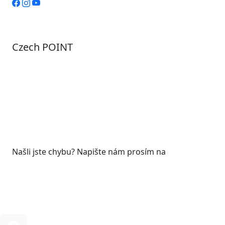
Czech POINT
Pondělí
7:00 – 12:00, 12:45 – 17:00
Úterý
9:00 – 12:00, 12:45 – 15:00
Středa
7:00 – 12:00, 12:45 – 17:00
Čtvrtek
9:00 – 12:00, 12:45 – 15:00
Pátek
7:00 - 12:00
Našli jste chybu? Napište nám prosím na
web@roudnicenl.cz