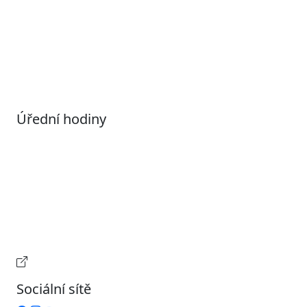
Povolené datové formáty
Informace o zpracování osobních údajů (GDPR)
Nastavení souborů Cookies
Úřední hodiny
Pondělí
7:00 – 17:00
Úterý
9:00 – 15:00
Středa
7:00 – 17:00
Čtvrtek
9:00 – 15:00
Pátek
Zavřeno
Provozní doba pokladny
Sociální sítě