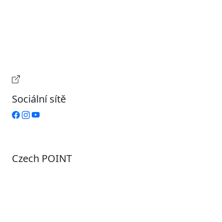
Úterý
9:00 – 15:00
Středa
7:00 – 17:00
Čtvrtek
9:00 – 15:00
Pátek
Zavřeno
Provozní doba pokladny
Sociální sítě
Czech POINT
Pondělí
7:00 – 12:00, 12:45 – 17:00
Úterý
9:00 – 12:00, 12:45 – 15:00
Středa
7:00 – 12:00, 12:45 – 17:00