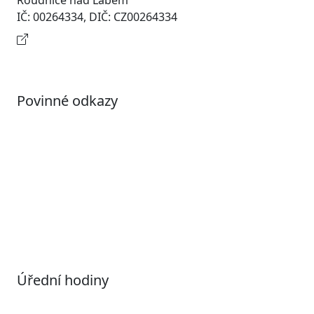
Roudnice nad Labem
IČ: 00264334, DIČ: CZ00264334
Kontaktní informace
Povinné odkazy
Prohlášení o přístupnosti
Otevřená data
Povolené datové formáty
Informace o zpracování osobních údajů (GDPR)
Nastavení souborů Cookies
Úřední hodiny
Pondělí
7:00 – 17:00