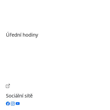
Informace o zpracování osobních údajů (GDPR)
Nastavení souborů Cookies
Úřední hodiny
Pondělí
7:00 – 17:00
Úterý
9:00 – 15:00
Středa
7:00 – 17:00
Čtvrtek
9:00 – 15:00
Pátek
Zavřeno
Provozní doba pokladny
Sociální sítě