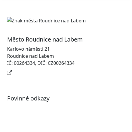
Město Roudnice nad Labem
Karlovo náměstí 21
Roudnice nad Labem
IČ: 00264334, DIČ: CZ00264334
Kontaktní informace
Povinné odkazy
Prohlášení o přístupnosti
Otevřená data
Povolené datové formáty