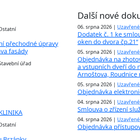
Další nové do
06. srpna 2026 |
Uzavřené
Ostatní
Dodatek č. 1 ke smlo
oken do dvora čp.21“
ní přechodné úpravy
va fasády
05. srpna 2026 |
Uzavřené
Objednávka na zhotov
Stavební úřad
a vstupních dveří do 
Arnoštova, Roudnice
05. srpna 2026 |
Uzavřené
Objednávka elektroni
04. srpna 2026 |
Uzavřené
Smlouva o zřízení slu
KLINIKA
04. srpna 2026 |
Uzavřené
Ostatní
Objednávka přístupo
u Brzánky