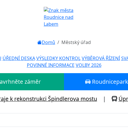
Domů
Městský úřad
U
ÚŘEDNÍ DESKA
VÝSLEDKY KONTROL
VÝBĚROVÁ ŘÍZENÍ
SV
POVINNÉ INFORMACE
VOLBY 2026
 Navrhněte záměr
Roudniceparku
aje k rekonstrukci Špindlerova mostu
|
Úpr