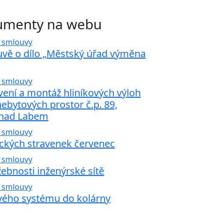
kumenty na webu
 smlouvy
uvě o dílo „Městský úřad výměna
 smlouvy
ení a montáž hliníkových výloh
nebytových prostor č.p. 89,
 nad Labem
 smlouvy
ckých stravenek červenec
 smlouvy
žebnosti inženýrské sítě
 smlouvy
vého systému do kolárny