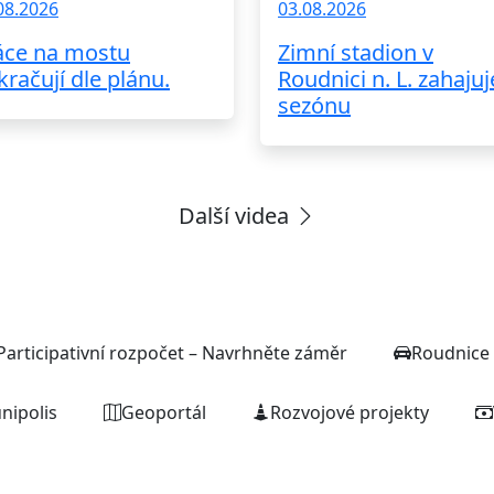
08.2026
03.08.2026
áce na mostu
Zimní stadion v
kračují dle plánu.
Roudnici n. L. zahajuj
sezónu
Další videa
Rychlé odkazy
Participativní rozpočet – Navrhněte záměr
Roudnice 
nipolis
Geoportál
Rozvojové projekty