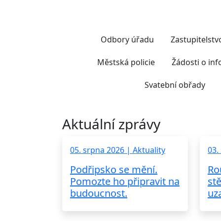
Odbory úřadu
Zastupitelst
Městská policie
Žádosti o in
Svatební obřady
Aktuální zprávy
05. srpna 2026 | Aktuality
03.
Podřipsko se mění.
Ro
Pomozte ho připravit na
st
budoucnost.
uz