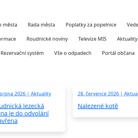
Nejčastěji hledáte
vo města
Rada města
Poplatky za popelnice
Vede
formace
Roudnické noviny
Televize MIS
Aktuality
Rezervační systém
Vše o odpadech
Portál občana
 srpna 2026 | Aktuality
28. července 2026 | Aktual
udnická lezecká
Nalezené kotě
ěna je do odvolání
avřena