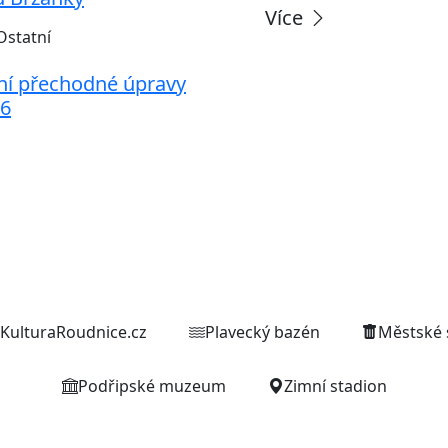
Více
Ostatní
ní přechodné úpravy
26
Weby organizací a zařízení
KulturaRoudnice.cz
Plavecký bazén
Městské 
Podřipské muzeum
Zimní stadion