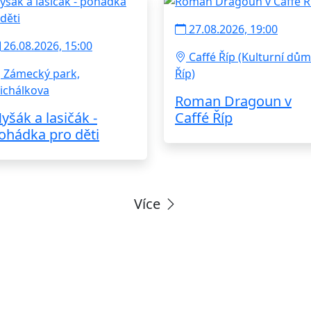
27.08.2026, 19:00
26.08.2026, 15:00
Caffé Říp (Kulturní dům
Zámecký park,
Říp)
ichálkova
Roman Dragoun v
yšák a lasičák -
Caffé Říp
ohádka pro děti
Více