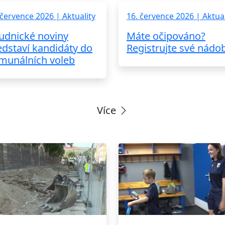
 července 2026 | Aktuality
16. července 2026 | Aktual
udnické noviny
Máte očipováno?
edstaví kandidáty do
Registrujte své nádo
munálních voleb
Více