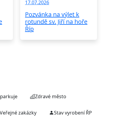
17.07.2026
Pozvánka na výlet k
e
rotundě sv. Jiří na hoře
Říp
parkuje
Zdravé město
Veřejné zakázky
Stav vyrobení ŘP