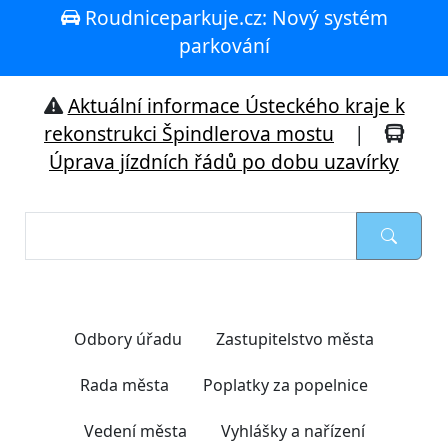
Roudniceparkuje.cz: Nový systém
parkování
Aktuální informace Ústeckého kraje k
rekonstrukci Špindlerova mostu
|
Úprava jízdních řádů po dobu uzavírky
Nejčastěji hledáte
Odbory úřadu
Zastupitelstvo města
Rada města
Poplatky za popelnice
Vedení města
Vyhlášky a nařízení