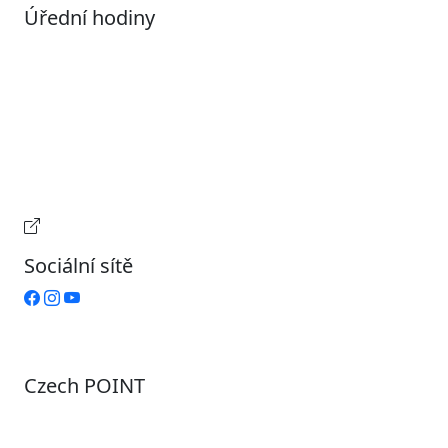
Úřední hodiny
Pondělí
7:00 – 17:00
Úterý
9:00 – 15:00
Středa
7:00 – 17:00
Čtvrtek
9:00 – 15:00
Pátek
Zavřeno
Provozní doba pokladny
Sociální sítě
Czech POINT
Pondělí
7:00 – 12:00, 12:45 – 17:00