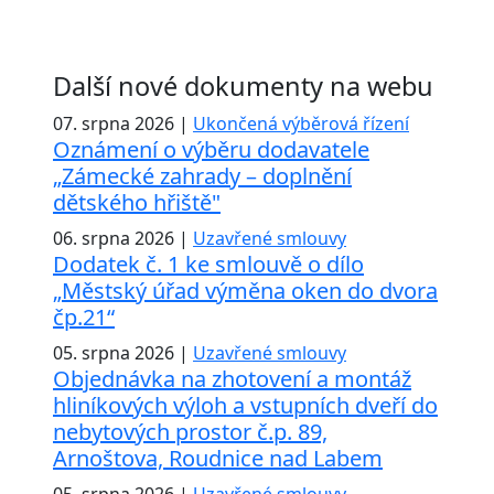
Další nové dokumenty na webu
07. srpna 2026 |
Ukončená výběrová řízení
Oznámení o výběru dodavatele
„Zámecké zahrady – doplnění
dětského hřiště"
06. srpna 2026 |
Uzavřené smlouvy
Dodatek č. 1 ke smlouvě o dílo
„Městský úřad výměna oken do dvora
čp.21“
05. srpna 2026 |
Uzavřené smlouvy
Objednávka na zhotovení a montáž
hliníkových výloh a vstupních dveří do
nebytových prostor č.p. 89,
Arnoštova, Roudnice nad Labem
05. srpna 2026 |
Uzavřené smlouvy