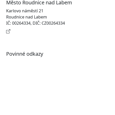
Město Roudnice nad Labem
Karlovo náměstí 21
Roudnice nad Labem
IČ: 00264334, DIČ: CZ00264334
Kontaktní informace
Povinné odkazy
Prohlášení o přístupnosti
Otevřená data
Povolené datové formáty
Informace o zpracování osobních údajů (GDPR)
Nastavení souborů Cookies