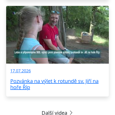
17.07.2026
Pozvánka na výlet k rotundě sv. Jiří na
hoře Říp
Další videa