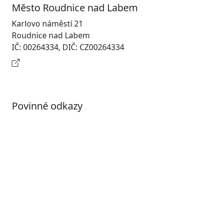
Město Roudnice nad Labem
Karlovo náměstí 21
Roudnice nad Labem
IČ: 00264334, DIČ: CZ00264334
Kontaktní informace
Povinné odkazy
Prohlášení o přístupnosti
Otevřená data
Povolené datové formáty
Informace o zpracování osobních údajů (GDPR)
Nastavení souborů Cookies