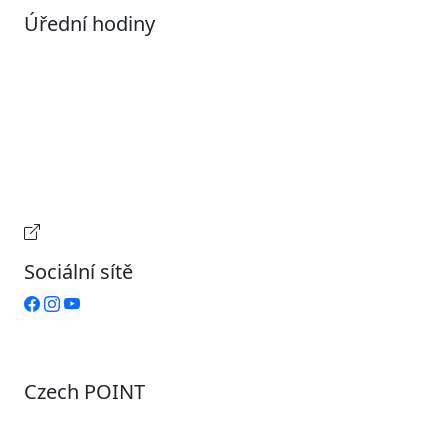
Úřední hodiny
Pondělí
7:00 – 17:00
Úterý
9:00 – 15:00
Středa
7:00 – 17:00
Čtvrtek
9:00 – 15:00
Pátek
Zavřeno
Provozní doba pokladny
Sociální sítě
Czech POINT
Pondělí
7:00 – 12:00, 12:45 – 17:00