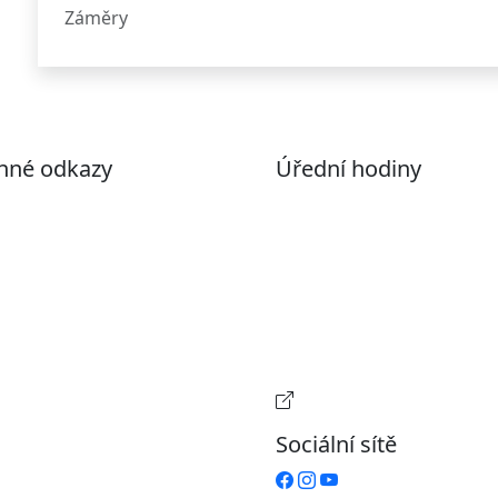
Záměry
nné odkazy
Úřední hodiny
ohlášení o přístupnosti
Pondělí
7:00 – 17:00
evřená data
Úterý
9:00 – 15:00
volené datové formáty
Středa
7:00 – 17:00
formace o zpracování
Čtvrtek
9:00 – 15:00
ích údajů (GDPR)
Pátek
Zavřeno
stavení souborů Cookies
Provozní doba pokladn
Sociální sítě