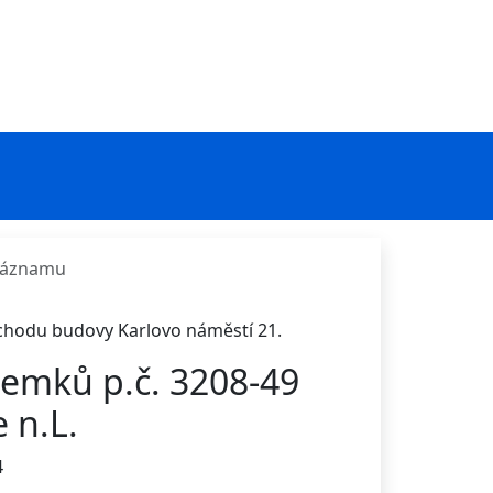
 záznamu
ůchodu budovy Karlovo náměstí 21.
emků p.č. 3208-49
 n.L.
4