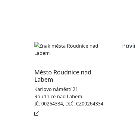
Povi
Pr
Ot
Město Roudnice nad
Po
Labem
In
Karlovo náměstí 21
osobn
Roudnice nad Labem
Na
IČ: 00264334, DIČ: CZ00264334
Kontaktní informace