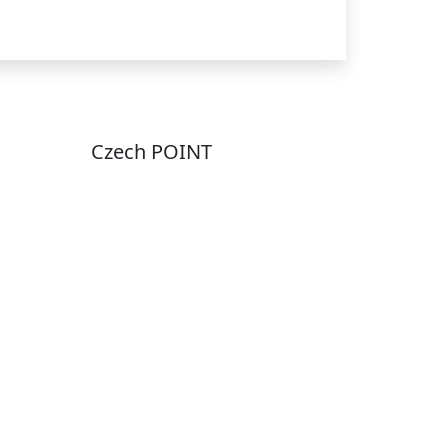
Czech POINT
Pondělí
7:00 – 12:00, 12:45 –
17:00
Úterý
9:00 – 12:00, 12:45 –
15:00
Středa
7:00 – 12:00, 12:45 –
17:00
Čtvrtek
9:00 – 12:00, 12:45 –
y
15:00
Pátek
7:00 - 12:00