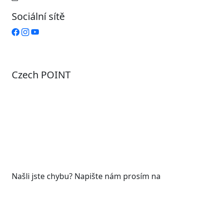
Sociální sítě
Czech POINT
Pondělí
7:00 – 12:00, 12:45 – 17:00
Úterý
9:00 – 12:00, 12:45 – 15:00
Středa
7:00 – 12:00, 12:45 – 17:00
Čtvrtek
9:00 – 12:00, 12:45 – 15:00
Pátek
7:00 - 12:00
Našli jste chybu? Napište nám prosím na
web@roudnicenl.cz