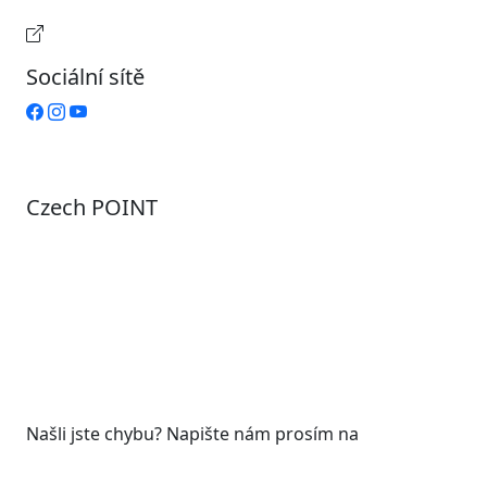
Provozní doba pokladny
Sociální sítě
Czech POINT
Pondělí
7:00 – 12:00, 12:45 – 17:00
Úterý
9:00 – 12:00, 12:45 – 15:00
Středa
7:00 – 12:00, 12:45 – 17:00
Čtvrtek
9:00 – 12:00, 12:45 – 15:00
Pátek
7:00 - 12:00
Našli jste chybu? Napište nám prosím na
web@roudnicenl.cz