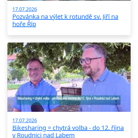
17.07.2026
Pozvánka na výlet k rotundě sv. Jiří na
hoře Říp
17.07.2026
Bikesharing = chytrá volba - do 12. října
v Roudnici nad Labem