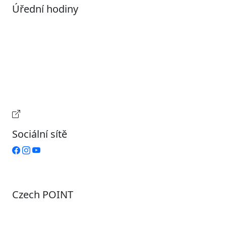
Úřední hodiny
Pondělí
7:00 – 17:00
Úterý
9:00 – 15:00
Středa
7:00 – 17:00
Čtvrtek
9:00 – 15:00
Pátek
Zavřeno
Provozní doba pokladny
Sociální sítě
Czech POINT
Pondělí
7:00 – 12:00, 12:45 – 17:00