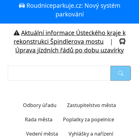
Roudniceparkuje.cz: Nový systém
parkování
Aktuální informace Ústeckého kraje k
rekonstrukci Špindlerova mostu
|
Úprava jízdních řádů po dobu uzavírky
Nejčastěji hledáte
Odbory úřadu
Zastupitelstvo města
Rada města
Poplatky za popelnice
Vedení města
Vyhlášky a nařízení