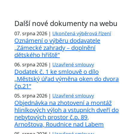
Další nové dokumenty na webu
07. srpna 2026 |
Ukončená výběrová řízení
Oznámení o výběru dodavatele
„Zámecké zahrady – doplnění
dětského hřiště"
06. srpna 2026 |
Uzavřené smlouvy
Dodatek č. 1 ke smlouvě o dílo
„Městský úřad výměna oken do dvora
čp.21“
05. srpna 2026 |
Uzavřené smlouvy
Objednávka na zhotovení a montáž
hliníkových výloh a vstupních dveří do
nebytových prostor č.p. 89,
Arnoštova, Roudnice nad Labem
05. srpna 2026 |
Uzavřené smlouvy