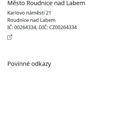
Město Roudnice nad Labem
Karlovo náměstí 21
Roudnice nad Labem
IČ: 00264334, DIČ: CZ00264334
Kontaktní informace
Povinné odkazy
Prohlášení o přístupnosti
Otevřená data
Povolené datové formáty
Informace o zpracování osobních údajů (GDPR)
Nastavení souborů Cookies