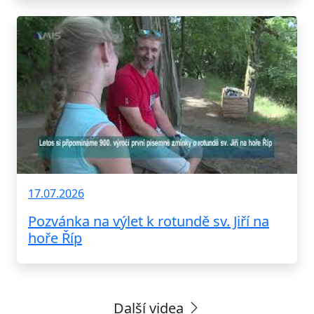
17.07.2026
Pozvánka na výlet k rotundě sv. Jiří na
hoře Říp
Další videa