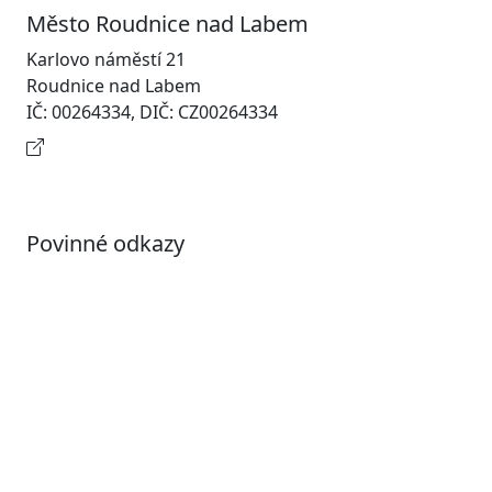
Město Roudnice nad Labem
Karlovo náměstí 21
Roudnice nad Labem
IČ: 00264334, DIČ: CZ00264334
Kontaktní informace
Povinné odkazy
Prohlášení o přístupnosti
Otevřená data
Povolené datové formáty
Informace o zpracování osobních údajů (GDPR)
Nastavení souborů Cookies