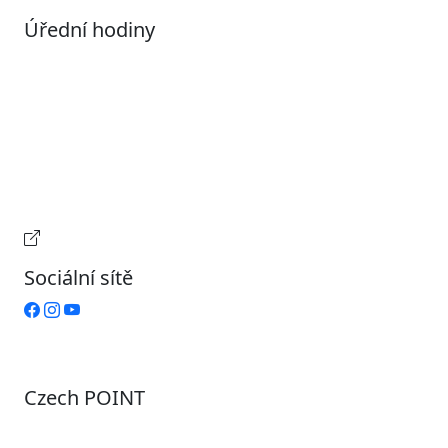
Úřední hodiny
Pondělí
7:00 – 17:00
Úterý
9:00 – 15:00
Středa
7:00 – 17:00
Čtvrtek
9:00 – 15:00
Pátek
Zavřeno
Provozní doba pokladny
Sociální sítě
Czech POINT
Pondělí
7:00 – 12:00, 12:45 – 17:00