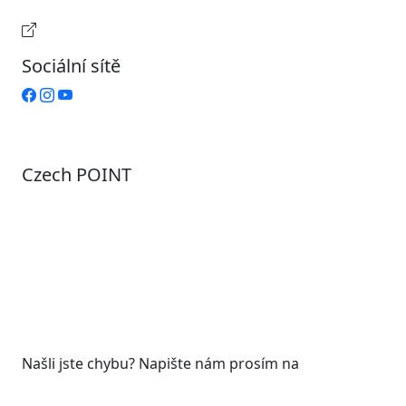
Provozní doba pokladny
Sociální sítě
Czech POINT
Pondělí
7:00 – 12:00, 12:45 – 17:00
Úterý
9:00 – 12:00, 12:45 – 15:00
Středa
7:00 – 12:00, 12:45 – 17:00
Čtvrtek
9:00 – 12:00, 12:45 – 15:00
Pátek
7:00 - 12:00
Našli jste chybu? Napište nám prosím na
web@roudnicenl.cz