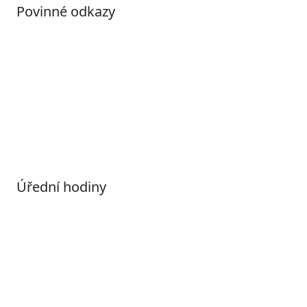
Povinné odkazy
Prohlášení o přístupnosti
Otevřená data
Povolené datové formáty
Informace o zpracování osobních údajů (GDPR)
Nastavení souborů Cookies
Úřední hodiny
Pondělí
7:00 – 17:00
Úterý
9:00 – 15:00
Středa
7:00 – 17:00
Čtvrtek
9:00 – 15:00
Pátek
Zavřeno