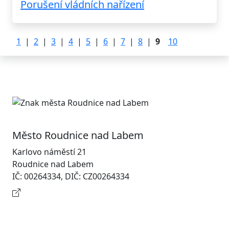
Porušení vládních nařízení
1
|
2
|
3
|
4
|
5
|
6
|
7
|
8
|
9
10
Město Roudnice nad Labem
Karlovo náměstí 21
Roudnice nad Labem
IČ: 00264334, DIČ: CZ00264334
Kontaktní informace