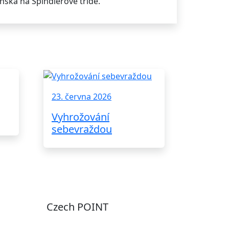
ska na Špindlerově třídě.
23. června 2026
Vyhrožování
sebevraždou
Czech POINT
Pondělí
7:00 – 12:00, 12:45 –