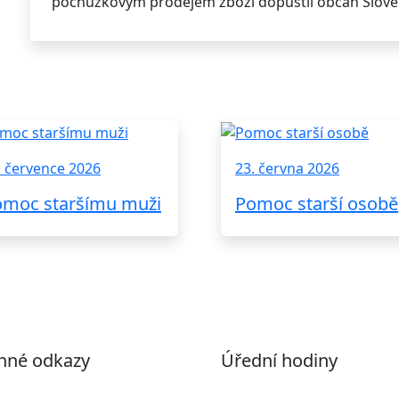
pochůzkovým prodejem zboží dopustil občan Sloven
. července 2026
23. června 2026
omoc staršímu muži
Pomoc starší osobě
nné odkazy
Úřední hodiny
ohlášení o přístupnosti
Pondělí
7:00 – 17:00