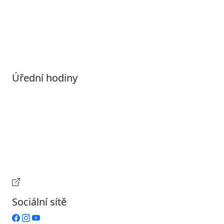
Informace o zpracování osobních údajů (GDPR)
Nastavení souborů Cookies
Úřední hodiny
Pondělí
7:00 – 17:00
Úterý
9:00 – 15:00
Středa
7:00 – 17:00
Čtvrtek
9:00 – 15:00
Pátek
Zavřeno
Provozní doba pokladny
Sociální sítě