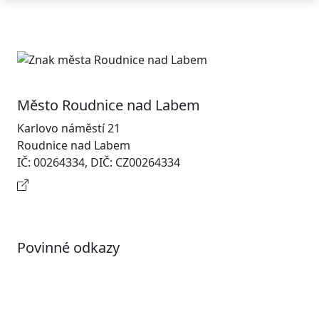
Město Roudnice nad Labem
Karlovo náměstí 21
Roudnice nad Labem
IČ: 00264334, DIČ: CZ00264334
Kontaktní informace
Povinné odkazy
Prohlášení o přístupnosti
Otevřená data
Povolené datové formáty