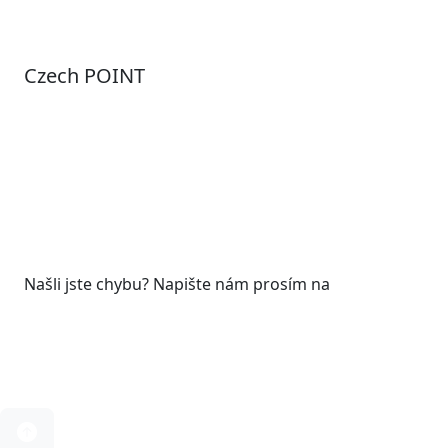
Czech POINT
Pondělí
7:00 – 12:00, 12:45 – 17:00
Úterý
9:00 – 12:00, 12:45 – 15:00
Středa
7:00 – 12:00, 12:45 – 17:00
Čtvrtek
9:00 – 12:00, 12:45 – 15:00
Pátek
7:00 - 12:00
Našli jste chybu? Napište nám prosím na
web@roudnicenl.cz