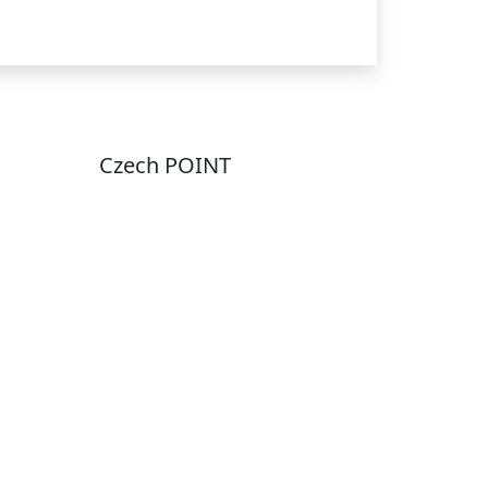
Czech POINT
Pondělí
7:00 – 12:00, 12:45 –
17:00
Úterý
9:00 – 12:00, 12:45 –
15:00
Středa
7:00 – 12:00, 12:45 –
17:00
Čtvrtek
9:00 – 12:00, 12:45 –
y
15:00
Pátek
7:00 - 12:00