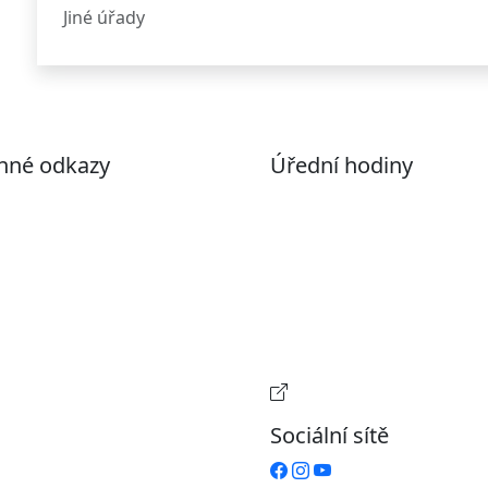
Jiné úřady
nné odkazy
Úřední hodiny
ohlášení o přístupnosti
Pondělí
7:00 – 17:00
evřená data
Úterý
9:00 – 15:00
volené datové formáty
Středa
7:00 – 17:00
formace o zpracování
Čtvrtek
9:00 – 15:00
ích údajů (GDPR)
Pátek
Zavřeno
stavení souborů Cookies
Provozní doba pokladn
Sociální sítě