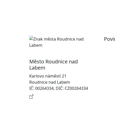
Povi
Pr
Ot
Město Roudnice nad
Po
Labem
In
Karlovo náměstí 21
osobn
Roudnice nad Labem
Na
IČ: 00264334, DIČ: CZ00264334
Kontaktní informace