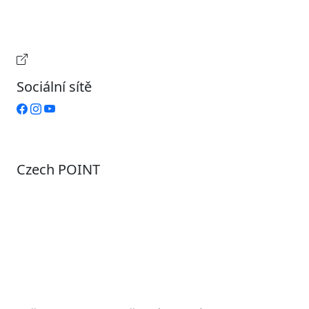
Čtvrtek
9:00 – 15:00
Pátek
Zavřeno
Provozní doba pokladny
Sociální sítě
Czech POINT
Pondělí
7:00 – 12:00, 12:45 – 17:00
Úterý
9:00 – 12:00, 12:45 – 15:00
Středa
7:00 – 12:00, 12:45 – 17:00
Čtvrtek
9:00 – 12:00, 12:45 – 15:00
Pátek
7:00 - 12:00