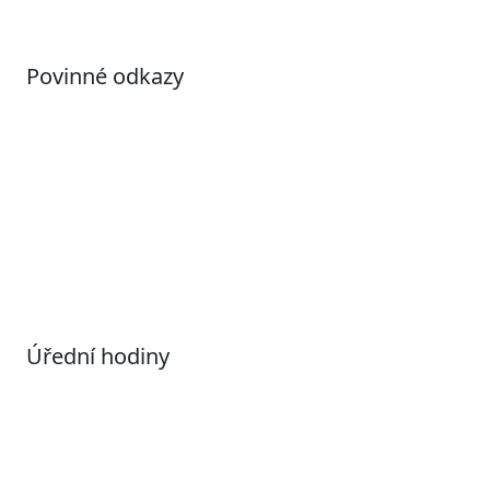
Povinné odkazy
Prohlášení o přístupnosti
Otevřená data
Povolené datové formáty
Informace o zpracování osobních údajů (GDPR)
Nastavení souborů Cookies
Úřední hodiny
Pondělí
7:00 – 17:00
Úterý
9:00 – 15:00
Středa
7:00 – 17:00