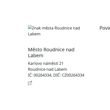
Povi
Pr
Ot
Město Roudnice nad
Po
Labem
In
Karlovo náměstí 21
osobn
Roudnice nad Labem
Na
IČ: 00264334, DIČ: CZ00264334
Kontaktní informace