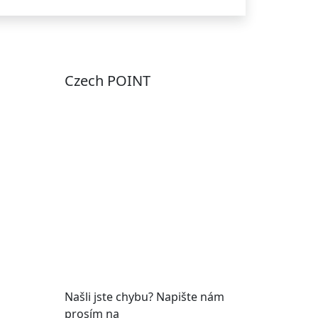
Czech POINT
Pondělí
7:00 – 12:00, 12:45 –
17:00
Úterý
9:00 – 12:00, 12:45 –
15:00
Středa
7:00 – 12:00, 12:45 –
17:00
Čtvrtek
9:00 – 12:00, 12:45 –
y
15:00
Pátek
7:00 - 12:00
Našli jste chybu? Napište nám
prosím na
web@roudnicenl.cz