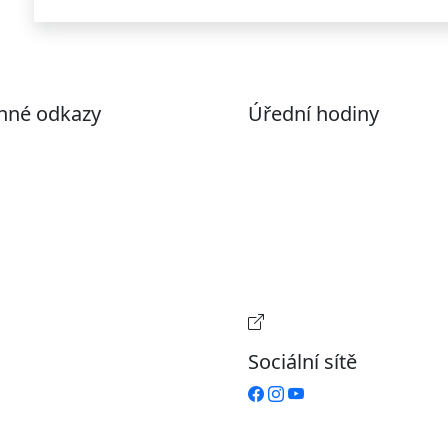
nné odkazy
Úřední hodiny
ohlášení o přístupnosti
Pondělí
7:00 – 17:00
evřená data
Úterý
9:00 – 15:00
volené datové formáty
Středa
7:00 – 17:00
formace o zpracování
Čtvrtek
9:00 – 15:00
ích údajů (GDPR)
Pátek
Zavřeno
stavení souborů Cookies
Provozní doba pokladn
Sociální sítě