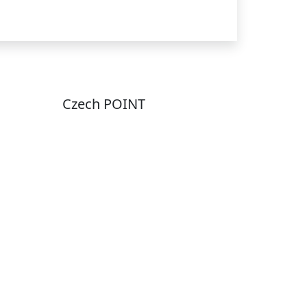
Czech POINT
Pondělí
7:00 – 12:00, 12:45 –
17:00
Úterý
9:00 – 12:00, 12:45 –
15:00
Středa
7:00 – 12:00, 12:45 –
17:00
Čtvrtek
9:00 – 12:00, 12:45 –
y
15:00
Pátek
7:00 - 12:00