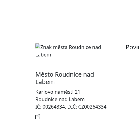
Povi
Pr
Ot
Město Roudnice nad
Po
Labem
In
Karlovo náměstí 21
osobn
Roudnice nad Labem
Na
IČ: 00264334, DIČ: CZ00264334
Kontaktní informace