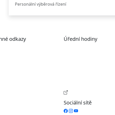
Personální výběrová řízení
nné odkazy
Úřední hodiny
ohlášení o přístupnosti
Pondělí
7:00 – 17:00
evřená data
Úterý
9:00 – 15:00
volené datové formáty
Středa
7:00 – 17:00
formace o zpracování
Čtvrtek
9:00 – 15:00
ích údajů (GDPR)
Pátek
Zavřeno
stavení souborů Cookies
Provozní doba pokladn
Sociální sítě