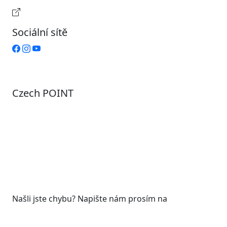
Provozní doba pokladny
Sociální sítě
Czech POINT
Pondělí
7:00 – 12:00, 12:45 – 17:00
Úterý
9:00 – 12:00, 12:45 – 15:00
Středa
7:00 – 12:00, 12:45 – 17:00
Čtvrtek
9:00 – 12:00, 12:45 – 15:00
Pátek
7:00 - 12:00
Našli jste chybu? Napište nám prosím na
web@roudnicenl.cz