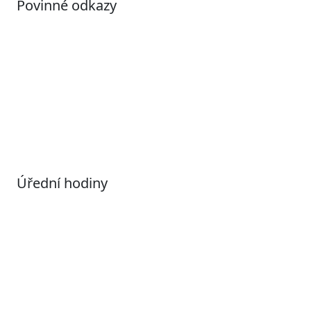
Povinné odkazy
Prohlášení o přístupnosti
Otevřená data
Povolené datové formáty
Informace o zpracování osobních údajů (GDPR)
Nastavení souborů Cookies
Úřední hodiny
Pondělí
7:00 – 17:00
Úterý
9:00 – 15:00
Středa
7:00 – 17:00
Čtvrtek
9:00 – 15:00
Pátek
Zavřeno