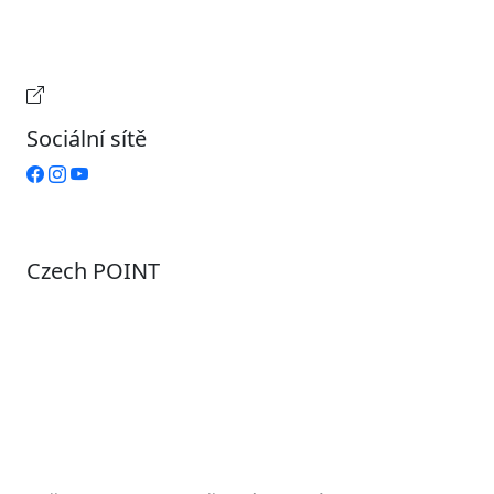
Čtvrtek
9:00 – 15:00
Pátek
Zavřeno
Provozní doba pokladny
Sociální sítě
Czech POINT
Pondělí
7:00 – 12:00, 12:45 – 17:00
Úterý
9:00 – 12:00, 12:45 – 15:00
Středa
7:00 – 12:00, 12:45 – 17:00
Čtvrtek
9:00 – 12:00, 12:45 – 15:00
Pátek
7:00 - 12:00