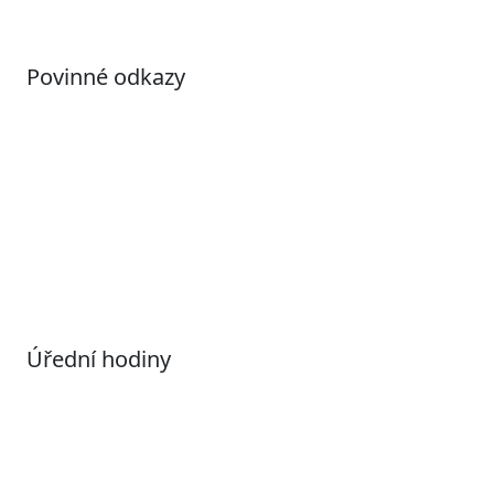
Povinné odkazy
Prohlášení o přístupnosti
Otevřená data
Povolené datové formáty
Informace o zpracování osobních údajů (GDPR)
Nastavení souborů Cookies
Úřední hodiny
Pondělí
7:00 – 17:00
Úterý
9:00 – 15:00
Středa
7:00 – 17:00