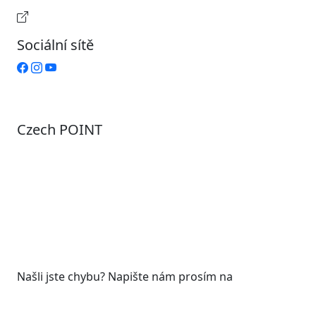
Provozní doba pokladny
Sociální sítě
Czech POINT
Pondělí
7:00 – 12:00, 12:45 – 17:00
Úterý
9:00 – 12:00, 12:45 – 15:00
Středa
7:00 – 12:00, 12:45 – 17:00
Čtvrtek
9:00 – 12:00, 12:45 – 15:00
Pátek
7:00 - 12:00
Našli jste chybu? Napište nám prosím na
web@roudnicenl.cz