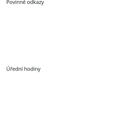
Povinné odkazy
Prohlášení o přístupnosti
Otevřená data
Povolené datové formáty
Informace o zpracování osobních údajů (GDPR)
Nastavení souborů Cookies
Úřední hodiny
Pondělí
7:00 – 17:00
Úterý
9:00 – 15:00
Středa
7:00 – 17:00
Čtvrtek
9:00 – 15:00
Pátek
Zavřeno