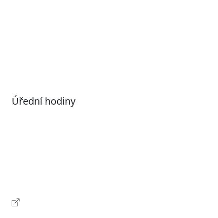
Otevřená data
Povolené datové formáty
Informace o zpracování osobních údajů (GDPR)
Nastavení souborů Cookies
Úřední hodiny
Pondělí
7:00 – 17:00
Úterý
9:00 – 15:00
Středa
7:00 – 17:00
Čtvrtek
9:00 – 15:00
Pátek
Zavřeno
Provozní doba pokladny