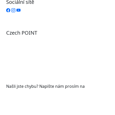
Sociální sítě
Czech POINT
Pondělí
7:00 – 12:00, 12:45 – 17:00
Úterý
9:00 – 12:00, 12:45 – 15:00
Středa
7:00 – 12:00, 12:45 – 17:00
Čtvrtek
9:00 – 12:00, 12:45 – 15:00
Pátek
7:00 - 12:00
Našli jste chybu? Napište nám prosím na
web@roudnicenl.cz