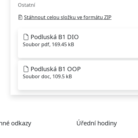
Ostatní
Stáhnout celou složku ve formátu ZIP
Podluská B1 DIO
Soubor pdf, 169.45 kB
Podluská B1 OOP
Soubor doc, 109.5 kB
nné odkazy
Úřední hodiny
ohlášení o přístupnosti
Pondělí
7:00 – 17:00