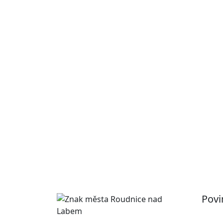
Povi
Pr