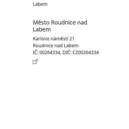
Pr
Ot
Město Roudnice nad
Po
Labem
In
Karlovo náměstí 21
osobn
Roudnice nad Labem
Na
IČ: 00264334, DIČ: CZ00264334
Kontaktní informace