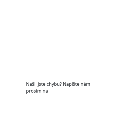
Pondělí
7:00 – 12:00, 12:45 –
17:00
Úterý
9:00 – 12:00, 12:45 –
15:00
Středa
7:00 – 12:00, 12:45 –
17:00
Čtvrtek
9:00 – 12:00, 12:45 –
y
15:00
Pátek
7:00 - 12:00
Našli jste chybu? Napište nám
prosím na
web@roudnicenl.cz