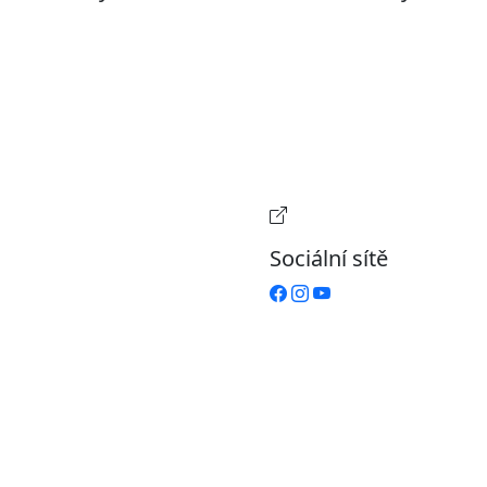
ohlášení o přístupnosti
Pondělí
7:00 – 17:00
evřená data
Úterý
9:00 – 15:00
volené datové formáty
Středa
7:00 – 17:00
formace o zpracování
Čtvrtek
9:00 – 15:00
ích údajů (GDPR)
Pátek
Zavřeno
stavení souborů Cookies
Provozní doba pokladn
Sociální sítě