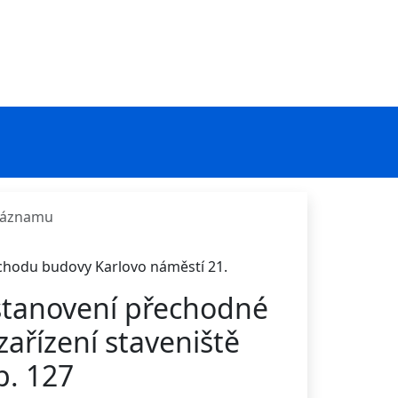
 záznamu
ůchodu budovy Karlovo náměstí 21.
stanovení přechodné
zařízení staveniště
p. 127