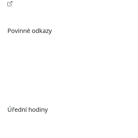
Kontaktní informace
Povinné odkazy
Prohlášení o přístupnosti
Otevřená data
Povolené datové formáty
Informace o zpracování osobních údajů (GDPR)
Nastavení souborů Cookies
Úřední hodiny
Pondělí
7:00 – 17:00
Úterý
9:00 – 15:00