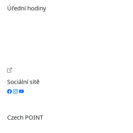
Úřední hodiny
Pondělí
7:00 – 17:00
Úterý
9:00 – 15:00
Středa
7:00 – 17:00
Čtvrtek
9:00 – 15:00
Pátek
Zavřeno
Provozní doba pokladny
Sociální sítě
Czech POINT
Pondělí
7:00 – 12:00, 12:45 – 17:00