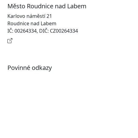
Město Roudnice nad Labem
Karlovo náměstí 21
Roudnice nad Labem
IČ: 00264334, DIČ: CZ00264334
Kontaktní informace
Povinné odkazy
Prohlášení o přístupnosti
Otevřená data
Povolené datové formáty
Informace o zpracování osobních údajů (GDPR)
Nastavení souborů Cookies