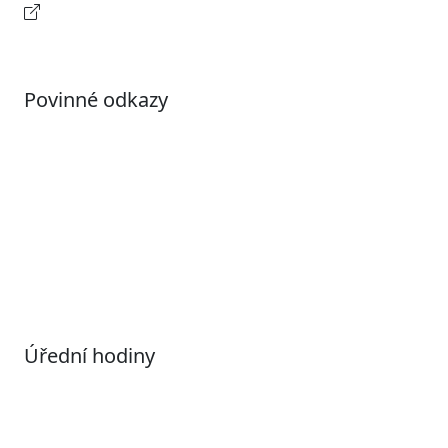
Kontaktní informace
Povinné odkazy
Prohlášení o přístupnosti
Otevřená data
Povolené datové formáty
Informace o zpracování osobních údajů (GDPR)
Nastavení souborů Cookies
Úřední hodiny
Pondělí
7:00 – 17:00
Úterý
9:00 – 15:00