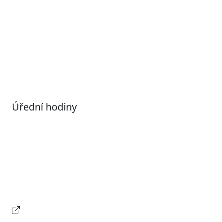
Otevřená data
Povolené datové formáty
Informace o zpracování osobních údajů (GDPR)
Nastavení souborů Cookies
Úřední hodiny
Pondělí
7:00 – 17:00
Úterý
9:00 – 15:00
Středa
7:00 – 17:00
Čtvrtek
9:00 – 15:00
Pátek
Zavřeno
Provozní doba pokladny