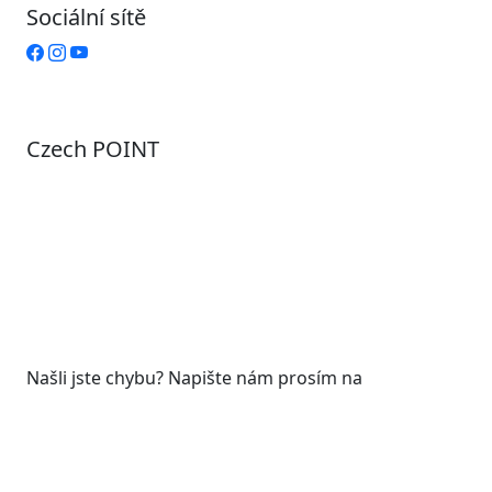
Sociální sítě
Czech POINT
Pondělí
7:00 – 12:00, 12:45 – 17:00
Úterý
9:00 – 12:00, 12:45 – 15:00
Středa
7:00 – 12:00, 12:45 – 17:00
Čtvrtek
9:00 – 12:00, 12:45 – 15:00
Pátek
7:00 - 12:00
Našli jste chybu? Napište nám prosím na
web@roudnicenl.cz