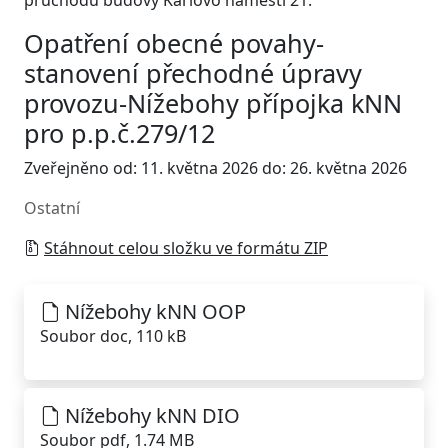
průchodu budovy Karlovo náměstí 21.
Opatření obecné povahy-
stanovení přechodné úpravy
provozu-Nížebohy přípojka kNN
pro p.p.č.279/12
Zveřejněno od: 11. května 2026 do: 26. května 2026
Ostatní
Stáhnout celou složku ve formátu ZIP
Nížebohy kNN OOP
Soubor doc, 110 kB
Nížebohy kNN DIO
Soubor pdf, 1.74 MB