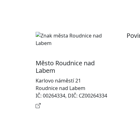
Povi
Pr
Ot
Město Roudnice nad
Po
Labem
In
Karlovo náměstí 21
osobn
Roudnice nad Labem
Na
IČ: 00264334, DIČ: CZ00264334
Kontaktní informace