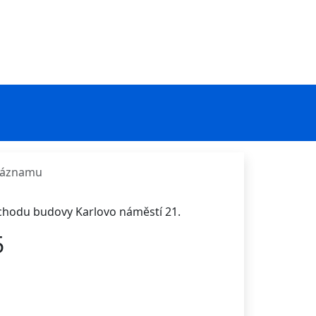
 záznamu
ůchodu budovy Karlovo náměstí 21.
5