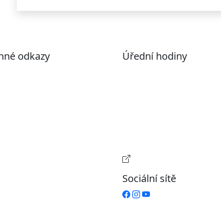
nné odkazy
Úřední hodiny
ohlášení o přístupnosti
Pondělí
7:00 – 17:00
evřená data
Úterý
9:00 – 15:00
volené datové formáty
Středa
7:00 – 17:00
formace o zpracování
Čtvrtek
9:00 – 15:00
ích údajů (GDPR)
Pátek
Zavřeno
stavení souborů Cookies
Provozní doba pokladn
Sociální sítě