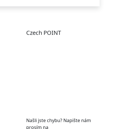
Czech POINT
Pondělí
7:00 – 12:00, 12:45 –
17:00
Úterý
9:00 – 12:00, 12:45 –
15:00
Středa
7:00 – 12:00, 12:45 –
17:00
Čtvrtek
9:00 – 12:00, 12:45 –
y
15:00
Pátek
7:00 - 12:00
Našli jste chybu? Napište nám
prosím na
web@roudnicenl.cz