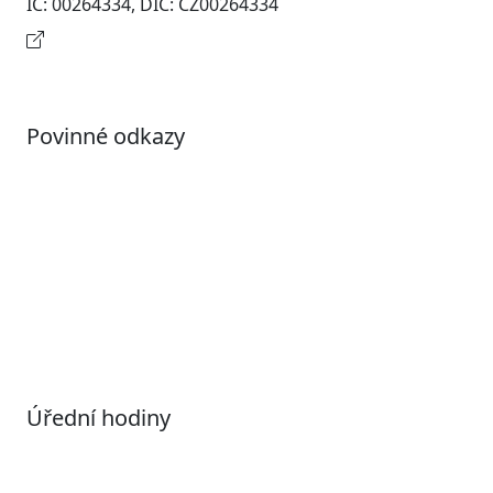
IČ: 00264334, DIČ: CZ00264334
Kontaktní informace
Povinné odkazy
Prohlášení o přístupnosti
Otevřená data
Povolené datové formáty
Informace o zpracování osobních údajů (GDPR)
Nastavení souborů Cookies
Úřední hodiny
Pondělí
7:00 – 17:00