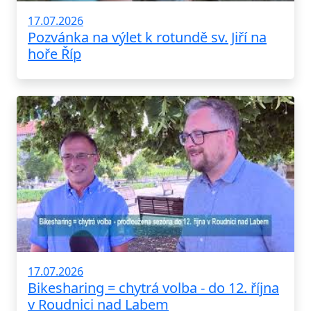
17.07.2026
Pozvánka na výlet k rotundě sv. Jiří na
hoře Říp
17.07.2026
Bikesharing = chytrá volba - do 12. října
v Roudnici nad Labem