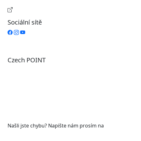
Provozní doba pokladny
Sociální sítě
Czech POINT
Pondělí
7:00 – 12:00, 12:45 – 17:00
Úterý
9:00 – 12:00, 12:45 – 15:00
Středa
7:00 – 12:00, 12:45 – 17:00
Čtvrtek
9:00 – 12:00, 12:45 – 15:00
Pátek
7:00 - 12:00
Našli jste chybu? Napište nám prosím na
web@roudnicenl.cz