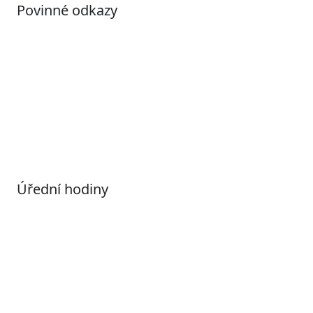
Povinné odkazy
Prohlášení o přístupnosti
Otevřená data
Povolené datové formáty
Informace o zpracování osobních údajů (GDPR)
Nastavení souborů Cookies
Úřední hodiny
Pondělí
7:00 – 17:00
Úterý
9:00 – 15:00
Středa
7:00 – 17:00
Čtvrtek
9:00 – 15:00
Pátek
Zavřeno