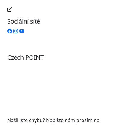
Provozní doba pokladny
Sociální sítě
Czech POINT
Pondělí
7:00 – 12:00, 12:45 – 17:00
Úterý
9:00 – 12:00, 12:45 – 15:00
Středa
7:00 – 12:00, 12:45 – 17:00
Čtvrtek
9:00 – 12:00, 12:45 – 15:00
Pátek
7:00 - 12:00
Našli jste chybu? Napište nám prosím na
web@roudnicenl.cz