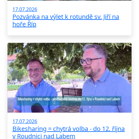
17.07.2026
Pozvánka na výlet k rotundě sv. Jiří na
hoře Říp
17.07.2026
Bikesharing = chytrá volba - do 12. října
v Roudnici nad Labem