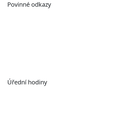
Povinné odkazy
Prohlášení o přístupnosti
Otevřená data
Povolené datové formáty
Informace o zpracování osobních údajů (GDPR)
Nastavení souborů Cookies
Úřední hodiny
Pondělí
7:00 – 17:00
Úterý
9:00 – 15:00
Středa
7:00 – 17:00
Čtvrtek
9:00 – 15:00
Pátek
Zavřeno