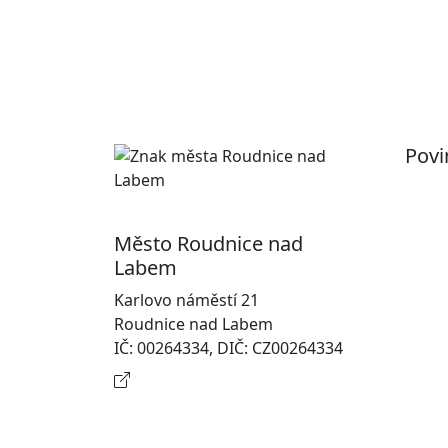
Povi
Pr
Ot
Město Roudnice nad
Po
Labem
In
Karlovo náměstí 21
osobn
Roudnice nad Labem
Na
IČ: 00264334, DIČ: CZ00264334
Kontaktní informace