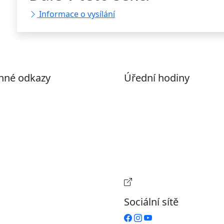
Informace o vysílání
nné odkazy
Úřední hodiny
ohlášení o přístupnosti
Pondělí
7:00 – 17:00
evřená data
Úterý
9:00 – 15:00
volené datové formáty
Středa
7:00 – 17:00
formace o zpracování
Čtvrtek
9:00 – 15:00
ích údajů (GDPR)
Pátek
Zavřeno
stavení souborů Cookies
Provozní doba pokladn
Sociální sítě