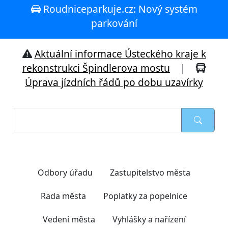
Roudniceparkuje.cz: Nový systém
parkování
Aktuální informace Ústeckého kraje k
rekonstrukci Špindlerova mostu
|
Úprava jízdních řádů po dobu uzavírky
Nejčastěji hledáte
Odbory úřadu
Zastupitelstvo města
Rada města
Poplatky za popelnice
Vedení města
Vyhlášky a nařízení