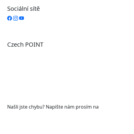
Sociální sítě
Czech POINT
Pondělí
7:00 – 12:00, 12:45 – 17:00
Úterý
9:00 – 12:00, 12:45 – 15:00
Středa
7:00 – 12:00, 12:45 – 17:00
Čtvrtek
9:00 – 12:00, 12:45 – 15:00
Pátek
7:00 - 12:00
Našli jste chybu? Napište nám prosím na
web@roudnicenl.cz