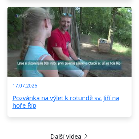
17.07.2026
Pozvánka na výlet k rotundě sv. Jiří na
hoře Říp
Další videa