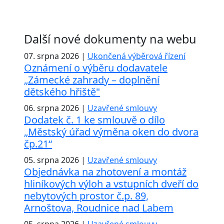
Další nové dokumenty na webu
07. srpna 2026 |
Ukončená výběrová řízení
Oznámení o výběru dodavatele
„Zámecké zahrady – doplnění
dětského hřiště"
06. srpna 2026 |
Uzavřené smlouvy
Dodatek č. 1 ke smlouvě o dílo
„Městský úřad výměna oken do dvora
čp.21“
05. srpna 2026 |
Uzavřené smlouvy
Objednávka na zhotovení a montáž
hliníkových výloh a vstupních dveří do
nebytových prostor č.p. 89,
Arnoštova, Roudnice nad Labem
05. srpna 2026 |
Uzavřené smlouvy