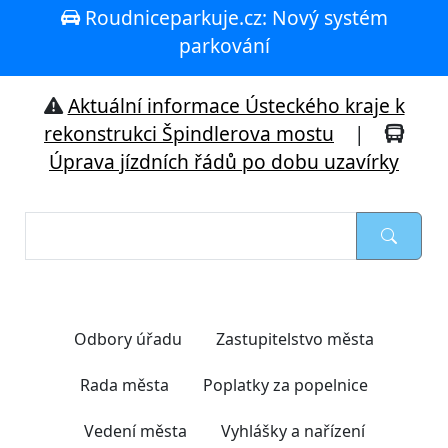
Roudniceparkuje.cz: Nový systém
parkování
Aktuální informace Ústeckého kraje k
rekonstrukci Špindlerova mostu
|
Úprava jízdních řádů po dobu uzavírky
Nejčastěji hledáte
Odbory úřadu
Zastupitelstvo města
Rada města
Poplatky za popelnice
Vedení města
Vyhlášky a nařízení