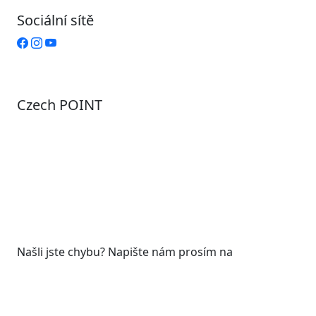
Sociální sítě
Czech POINT
Pondělí
7:00 – 12:00, 12:45 – 17:00
Úterý
9:00 – 12:00, 12:45 – 15:00
Středa
7:00 – 12:00, 12:45 – 17:00
Čtvrtek
9:00 – 12:00, 12:45 – 15:00
Pátek
7:00 - 12:00
Našli jste chybu? Napište nám prosím na
web@roudnicenl.cz