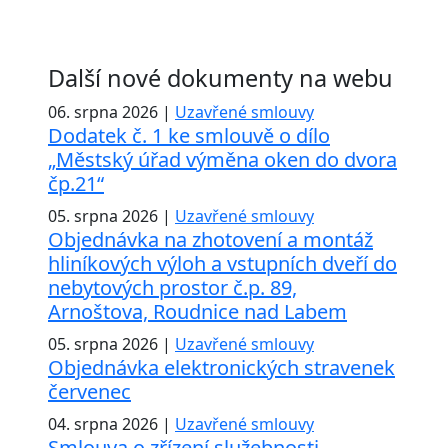
Další nové dokumenty na webu
06. srpna 2026 |
Uzavřené smlouvy
Dodatek č. 1 ke smlouvě o dílo
„Městský úřad výměna oken do dvora
čp.21“
05. srpna 2026 |
Uzavřené smlouvy
Objednávka na zhotovení a montáž
hliníkových výloh a vstupních dveří do
nebytových prostor č.p. 89,
Arnoštova, Roudnice nad Labem
05. srpna 2026 |
Uzavřené smlouvy
Objednávka elektronických stravenek
červenec
04. srpna 2026 |
Uzavřené smlouvy
Smlouva o zřízení služebnosti