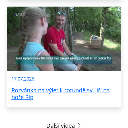
17.07.2026
Pozvánka na výlet k rotundě sv. Jiří na
hoře Říp
Další videa