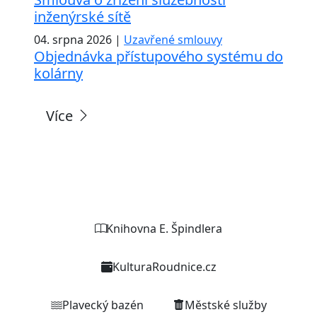
inženýrské sítě
04. srpna 2026 |
Uzavřené smlouvy
Objednávka přístupového systému do
kolárny
Více
Weby organizací a zařízení
Knihovna E. Špindlera
KulturaRoudnice.cz
Plavecký bazén
Městské služby