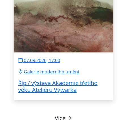
07.09.2026, 17:00
Galerie moderního umění
Říp / výstava Akademie třetího
věku Ateliéru Výtvarka
Více