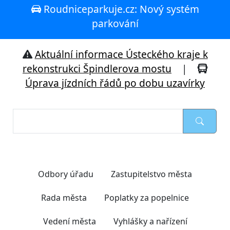
Roudniceparkuje.cz: Nový systém
parkování
Aktuální informace Ústeckého kraje k
rekonstrukci Špindlerova mostu
|
Úprava jízdních řádů po dobu uzavírky
Nejčastěji hledáte
Odbory úřadu
Zastupitelstvo města
Rada města
Poplatky za popelnice
Vedení města
Vyhlášky a nařízení