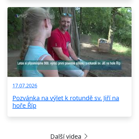
17.07.2026
Pozvánka na výlet k rotundě sv. Jiří na
hoře Říp
Další videa