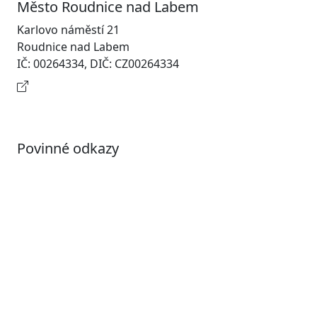
Město Roudnice nad Labem
Karlovo náměstí 21
Roudnice nad Labem
IČ: 00264334, DIČ: CZ00264334
Kontaktní informace
Povinné odkazy
Prohlášení o přístupnosti
Otevřená data
Povolené datové formáty
Informace o zpracování osobních údajů (GDPR)
Nastavení souborů Cookies