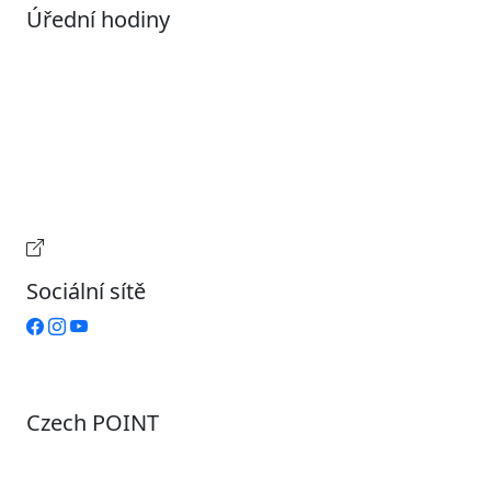
Úřední hodiny
Pondělí
7:00 – 17:00
Úterý
9:00 – 15:00
Středa
7:00 – 17:00
Čtvrtek
9:00 – 15:00
Pátek
Zavřeno
Provozní doba pokladny
Sociální sítě
Czech POINT
Pondělí
7:00 – 12:00, 12:45 – 17:00