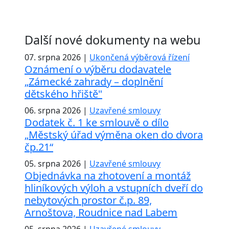
Další nové dokumenty na webu
07. srpna 2026 |
Ukončená výběrová řízení
Oznámení o výběru dodavatele
„Zámecké zahrady – doplnění
dětského hřiště"
06. srpna 2026 |
Uzavřené smlouvy
Dodatek č. 1 ke smlouvě o dílo
„Městský úřad výměna oken do dvora
čp.21“
05. srpna 2026 |
Uzavřené smlouvy
Objednávka na zhotovení a montáž
hliníkových výloh a vstupních dveří do
nebytových prostor č.p. 89,
Arnoštova, Roudnice nad Labem
05. srpna 2026 |
Uzavřené smlouvy