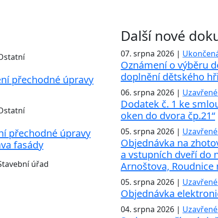
Další nové do
07. srpna 2026 |
Ukončená
Ostatní
Oznámení o výběru d
doplnění dětského hři
ní přechodné úpravy
06. srpna 2026 |
Uzavřené
Dodatek č. 1 ke smlo
Ostatní
oken do dvora čp.21“
05. srpna 2026 |
Uzavřené
ní přechodné úpravy
Objednávka na zhotov
va fasády
a vstupních dveří do 
Stavební úřad
Arnoštova, Roudnice
05. srpna 2026 |
Uzavřené
Objednávka elektroni
04. srpna 2026 |
Uzavřené