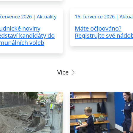
 července 2026 | Aktuality
16. července 2026 | Aktual
udnické noviny
Máte očipováno?
edstaví kandidáty do
Registrujte své nádo
munálních voleb
Více