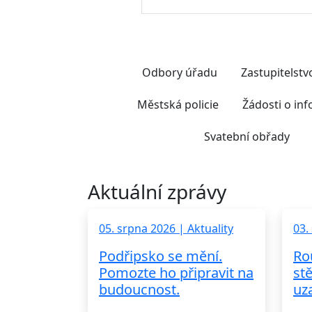
Odbory úřadu
Zastupitelst
Městská policie
Žádosti o in
Svatební obřady
Aktuální zprávy
05. srpna 2026 | Aktuality
03.
Podřipsko se mění.
Ro
Pomozte ho připravit na
st
budoucnost.
uz