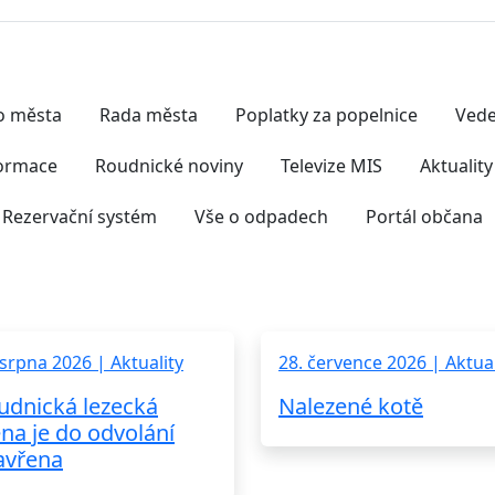
Nejčastěji hledáte
vo města
Rada města
Poplatky za popelnice
Vede
formace
Roudnické noviny
Televize MIS
Aktuality
Rezervační systém
Vše o odpadech
Portál občana
 srpna 2026 | Aktuality
28. července 2026 | Aktual
udnická lezecká
Nalezené kotě
ěna je do odvolání
avřena