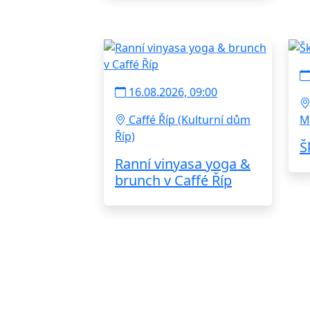
16.08.2026, 09:00
Caffé Říp (Kulturní dům
M
Říp)
Š
Ranní vinyasa yoga &
brunch v Caffé Říp