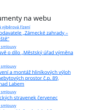
kumenty na webu
 výběrová řízení
odavatele „Zámecké zahrady –
ště"
 smlouvy
uvě o dílo „Městský úřad výměna
 smlouvy
ení a montáž hliníkových výloh
nebytových prostor č.p. 89,
 nad Labem
 smlouvy
ckých stravenek červenec
 smlouvy