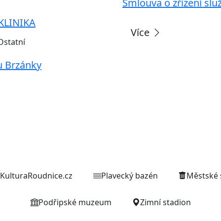
Smlouva o zřízení slu
KLINIKA
Více
Ostatní
u Brzánky
Weby organizací a zařízení
KulturaRoudnice.cz
Plavecký bazén
Městské 
Podřipské muzeum
Zimní stadion