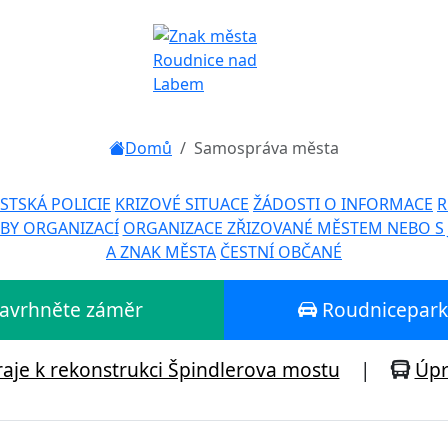
Domů
Samospráva města
STSKÁ POLICIE
KRIZOVÉ SITUACE
ŽÁDOSTI O INFORMACE
R
BY ORGANIZACÍ
ORGANIZACE ZŘIZOVANÉ MĚSTEM NEBO S
A ZNAK MĚSTA
ČESTNÍ OBČANÉ
 Navrhněte záměr
Roudniceparku
aje k rekonstrukci Špindlerova mostu
|
Úpr