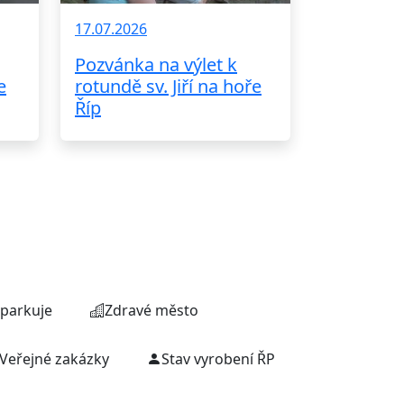
17.07.2026
Pozvánka na výlet k
e
rotundě sv. Jiří na hoře
Říp
parkuje
Zdravé město
Veřejné zakázky
Stav vyrobení ŘP