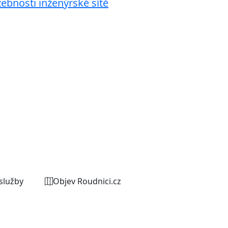
žebnosti inženýrské sítě
služby
Objev Roudnici.cz