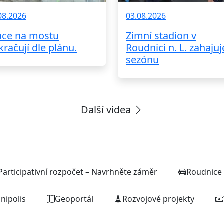
08.2026
03.08.2026
áce na mostu
Zimní stadion v
kračují dle plánu.
Roudnici n. L. zahajuj
sezónu
Další videa
Rychlé odkazy
Participativní rozpočet – Navrhněte záměr
Roudnice 
nipolis
Geoportál
Rozvojové projekty