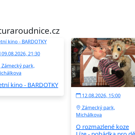
turaroudnice.cz
09.08.2026, 21:30
Zámecký park,
ichálkova
etní kino - BARDOTKY
12.08.2026, 15:00
Zámecký park,
Michálkova
O rozmazlené koze
Líze - pohádka pro dě