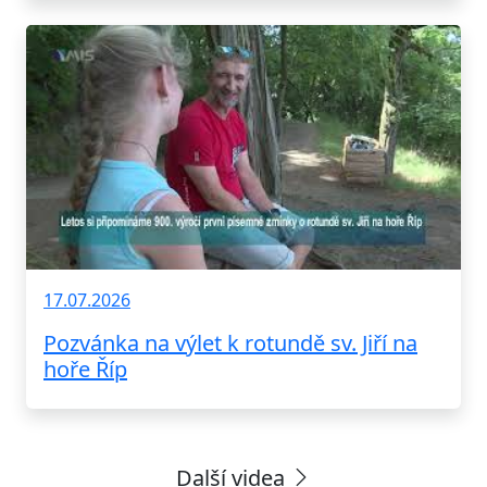
17.07.2026
Pozvánka na výlet k rotundě sv. Jiří na
hoře Říp
Další videa