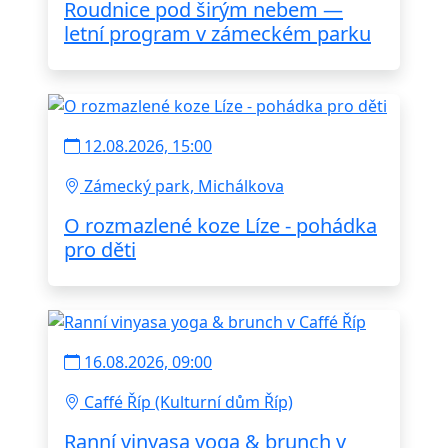
Roudnice pod širým nebem —
letní program v zámeckém parku
12.08.2026, 15:00
Zámecký park, Michálkova
O rozmazlené koze Líze - pohádka
pro děti
16.08.2026, 09:00
Caffé Říp (Kulturní dům Říp)
Ranní vinyasa yoga & brunch v