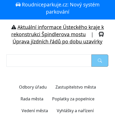
Roudniceparkuje.cz: Nový systém
parkování
Aktuální informace Ústeckého kraje k
rekonstrukci Špindlerova mostu
|
Úprava jízdních řádů po dobu uzavírky
Nejčastěji hledáte
Odbory úřadu
Zastupitelstvo města
Rada města
Poplatky za popelnice
Vedení města
Vyhlášky a nařízení