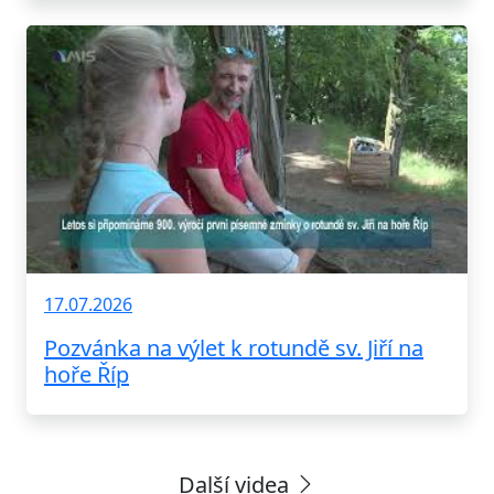
17.07.2026
Pozvánka na výlet k rotundě sv. Jiří na
hoře Říp
Další videa