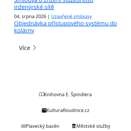
inženýrské sítě
04. srpna 2026 |
Uzavřené smlouvy
Objednávka přístupového systému do
kolárny
Více
Weby organizací a zařízení
Knihovna E. Špindlera
KulturaRoudnice.cz
Plavecký bazén
Městské služby