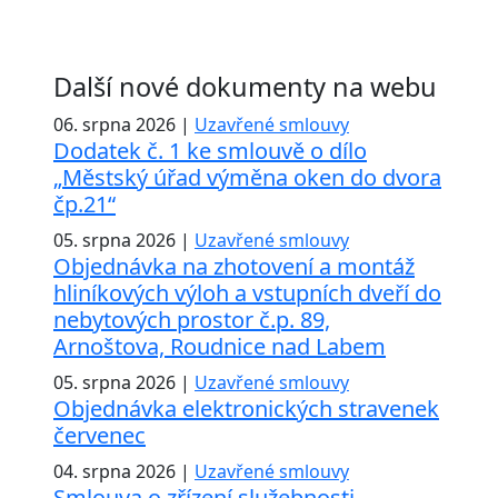
Další nové dokumenty na webu
06. srpna 2026 |
Uzavřené smlouvy
Dodatek č. 1 ke smlouvě o dílo
„Městský úřad výměna oken do dvora
čp.21“
05. srpna 2026 |
Uzavřené smlouvy
Objednávka na zhotovení a montáž
hliníkových výloh a vstupních dveří do
nebytových prostor č.p. 89,
Arnoštova, Roudnice nad Labem
05. srpna 2026 |
Uzavřené smlouvy
Objednávka elektronických stravenek
červenec
04. srpna 2026 |
Uzavřené smlouvy
Smlouva o zřízení služebnosti