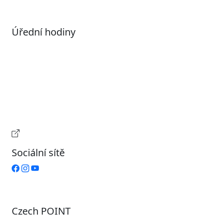
Úřední hodiny
Pondělí
7:00 – 17:00
Úterý
9:00 – 15:00
Středa
7:00 – 17:00
Čtvrtek
9:00 – 15:00
Pátek
Zavřeno
Provozní doba pokladny
Sociální sítě
Czech POINT