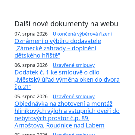
Další nové dokumenty na webu
07. srpna 2026 |
Ukončená výběrová řízení
Oznámení o výběru dodavatele
„Zámecké zahrady – doplnění
dětského hřiště"
06. srpna 2026 |
Uzavřené smlouvy
Dodatek č. 1 ke smlouvě o dílo
„Městský úřad výměna oken do dvora
čp.21“
05. srpna 2026 |
Uzavřené smlouvy
Objednávka na zhotovení a montáž
hliníkových výloh a vstupních dveří do
nebytových prostor č.p. 89,
Arnoštova, Roudnice nad Labem
05. srpna 2026 |
Uzavřené smlouvy