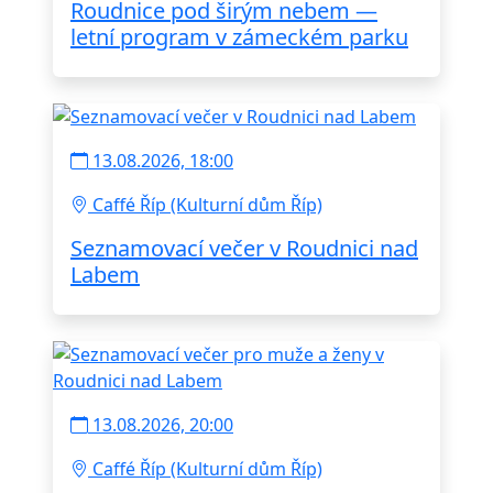
Roudnice pod širým nebem —
letní program v zámeckém parku
13.08.2026, 18:00
Caffé Říp (Kulturní dům Říp)
Seznamovací večer v Roudnici nad
Labem
13.08.2026, 20:00
Caffé Říp (Kulturní dům Říp)