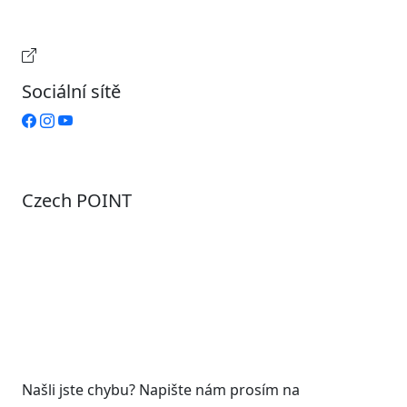
Pátek
Zavřeno
Provozní doba pokladny
Sociální sítě
Czech POINT
Pondělí
7:00 – 12:00, 12:45 – 17:00
Úterý
9:00 – 12:00, 12:45 – 15:00
Středa
7:00 – 12:00, 12:45 – 17:00
Čtvrtek
9:00 – 12:00, 12:45 – 15:00
Pátek
7:00 - 12:00
Našli jste chybu? Napište nám prosím na