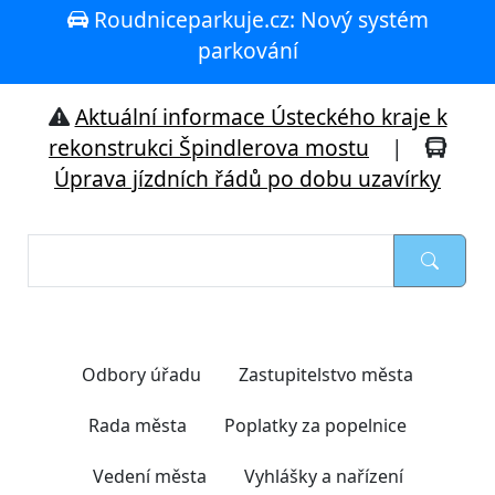
Roudniceparkuje.cz: Nový systém
parkování
Aktuální informace Ústeckého kraje k
rekonstrukci Špindlerova mostu
|
Úprava jízdních řádů po dobu uzavírky
Nejčastěji hledáte
Odbory úřadu
Zastupitelstvo města
Rada města
Poplatky za popelnice
Vedení města
Vyhlášky a nařízení