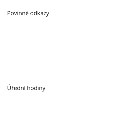
Povinné odkazy
Prohlášení o přístupnosti
Otevřená data
Povolené datové formáty
Informace o zpracování osobních údajů (GDPR)
Nastavení souborů Cookies
Úřední hodiny
Pondělí
7:00 – 17:00
Úterý
9:00 – 15:00
Středa
7:00 – 17:00
Čtvrtek
9:00 – 15:00