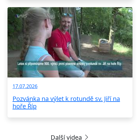
17.07.2026
Pozvánka na výlet k rotundě sv. Jiří na
hoře Říp
Další videa