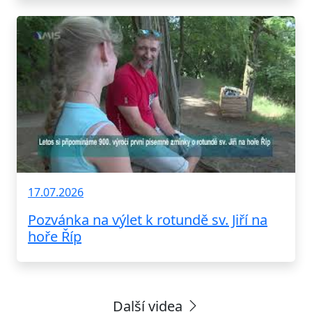
17.07.2026
Pozvánka na výlet k rotundě sv. Jiří na
hoře Říp
Další videa