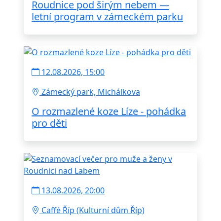
Roudnice pod širým nebem —
letní program v zámeckém parku
12.08.2026, 15:00
Zámecký park, Michálkova
O rozmazlené koze Líze - pohádka
pro děti
13.08.2026, 20:00
Caffé Říp (Kulturní dům Říp)