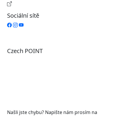
Provozní doba pokladny
Sociální sítě
Czech POINT
Pondělí
7:00 – 12:00, 12:45 – 17:00
Úterý
9:00 – 12:00, 12:45 – 15:00
Středa
7:00 – 12:00, 12:45 – 17:00
Čtvrtek
9:00 – 12:00, 12:45 – 15:00
Pátek
7:00 - 12:00
Našli jste chybu? Napište nám prosím na
web@roudnicenl.cz