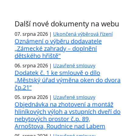
Další nové dokumenty na webu
07. srpna 2026 |
Ukončená výběrová řízení
Oznámení o výběru dodavatele
„Zámecké zahrady – doplnění
dětského hřiště"
06. srpna 2026 |
Uzavřené smlouvy
Dodatek č. 1 ke smlouvě o dílo
„Městský úřad výměna oken do dvora
čp.21“
05. srpna 2026 |
Uzavřené smlouvy
Objednávka na zhotovení a montáž
hliníkových výloh a vstupních dveří do
nebytových prostor č.p. 89,
Arnoštova, Roudnice nad Labem
05. srpna 2026 |
Uzavřené smlouvy