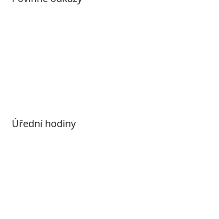
Prohlášení o přístupnosti
Otevřená data
Povolené datové formáty
Informace o zpracování osobních údajů (GDPR)
Nastavení souborů Cookies
Úřední hodiny
Pondělí
7:00 – 17:00
Úterý
9:00 – 15:00
Středa
7:00 – 17:00
Čtvrtek
9:00 – 15:00
Pátek
Zavřeno