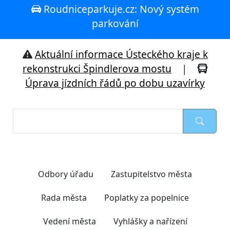
Roudniceparkuje.cz: Nový systém
parkování
Aktuální informace Ústeckého kraje k
rekonstrukci Špindlerova mostu
|
Úprava jízdních řádů po dobu uzavírky
Nejčastěji hledáte
Odbory úřadu
Zastupitelstvo města
Rada města
Poplatky za popelnice
Vedení města
Vyhlášky a nařízení