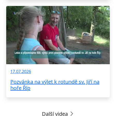
17.07.2026
Pozvánka na výlet k rotundě sv. Jiří na
hoře Říp
Další videa