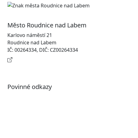
Město Roudnice nad Labem
Karlovo náměstí 21
Roudnice nad Labem
IČ: 00264334, DIČ: CZ00264334
Kontaktní informace
Povinné odkazy
Prohlášení o přístupnosti
Otevřená data
Povolené datové formáty
Informace o zpracování osobních údajů (GDPR)
Nastavení souborů Cookies