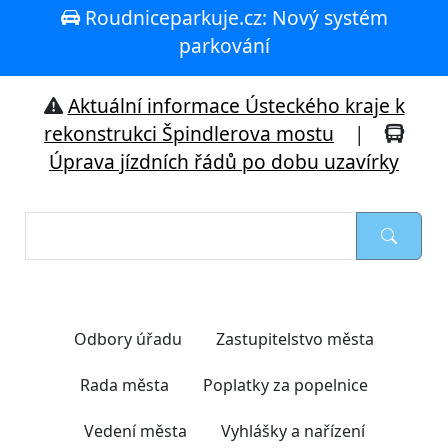
Roudniceparkuje.cz: Nový systém
parkování
Aktuální informace Ústeckého kraje k
rekonstrukci Špindlerova mostu
|
Úprava jízdních řádů po dobu uzavírky
Nejčastěji hledáte
Odbory úřadu
Zastupitelstvo města
Rada města
Poplatky za popelnice
Vedení města
Vyhlášky a nařízení