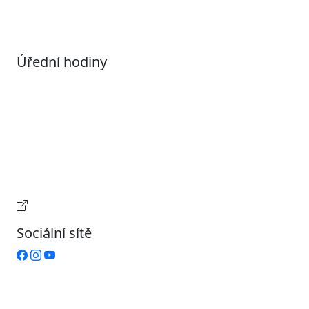
Úřední hodiny
Pondělí
7:00 – 17:00
Úterý
9:00 – 15:00
Středa
7:00 – 17:00
Čtvrtek
9:00 – 15:00
Pátek
Zavřeno
Provozní doba pokladny
Sociální sítě