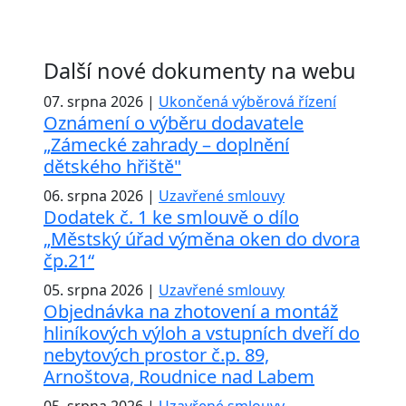
Další nové dokumenty na webu
07. srpna 2026 |
Ukončená výběrová řízení
Oznámení o výběru dodavatele
„Zámecké zahrady – doplnění
dětského hřiště"
06. srpna 2026 |
Uzavřené smlouvy
Dodatek č. 1 ke smlouvě o dílo
„Městský úřad výměna oken do dvora
čp.21“
05. srpna 2026 |
Uzavřené smlouvy
Objednávka na zhotovení a montáž
hliníkových výloh a vstupních dveří do
nebytových prostor č.p. 89,
Arnoštova, Roudnice nad Labem
05. srpna 2026 |
Uzavřené smlouvy