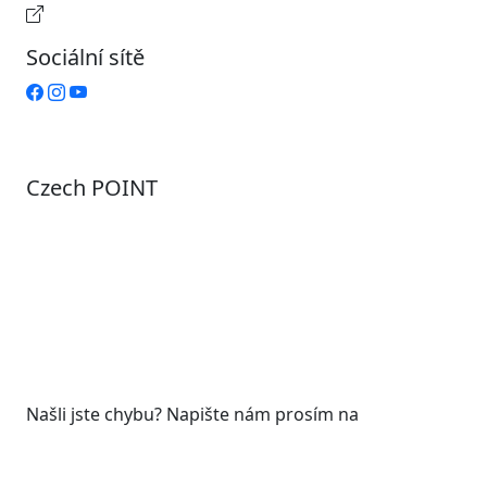
Provozní doba pokladny
Sociální sítě
Czech POINT
Pondělí
7:00 – 12:00, 12:45 – 17:00
Úterý
9:00 – 12:00, 12:45 – 15:00
Středa
7:00 – 12:00, 12:45 – 17:00
Čtvrtek
9:00 – 12:00, 12:45 – 15:00
Pátek
7:00 - 12:00
Našli jste chybu? Napište nám prosím na
web@roudnicenl.cz