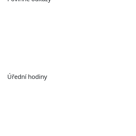
Prohlášení o přístupnosti
Otevřená data
Povolené datové formáty
Informace o zpracování osobních údajů (GDPR)
Nastavení souborů Cookies
Úřední hodiny
Pondělí
7:00 – 17:00
Úterý
9:00 – 15:00
Středa
7:00 – 17:00
Čtvrtek
9:00 – 15:00
Pátek
Zavřeno