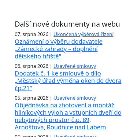
Další nové dokumenty na webu
07. srpna 2026 |
Ukončená výběrová řízení
Oznámení o výběru dodavatele
„Zámecké zahrady – doplnění
dětského hřiště"
06. srpna 2026 |
Uzavřené smlouvy
Dodatek č. 1 ke smlouvě o dílo
„Městský úřad výměna oken do dvora
čp.21“
05. srpna 2026 |
Uzavřené smlouvy
Objednávka na zhotovení a montáž
hliníkových výloh a vstupních dveří do
nebytových prostor č.p. 89,
Arnoštova, Roudnice nad Labem
05. srpna 2026 |
Uzavřené smlouvy