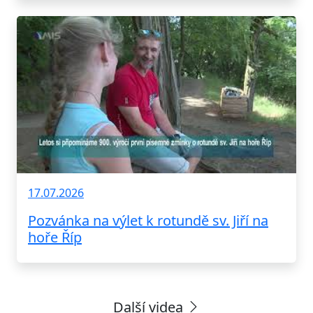
17.07.2026
Pozvánka na výlet k rotundě sv. Jiří na
hoře Říp
Další videa