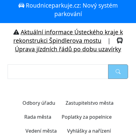
Roudniceparkuje.cz: Nový systém
parkování
Aktuální informace Ústeckého kraje k
rekonstrukci Špindlerova mostu
|
Úprava jízdních řádů po dobu uzavírky
Nejčastěji hledáte
Odbory úřadu
Zastupitelstvo města
Rada města
Poplatky za popelnice
Vedení města
Vyhlášky a nařízení