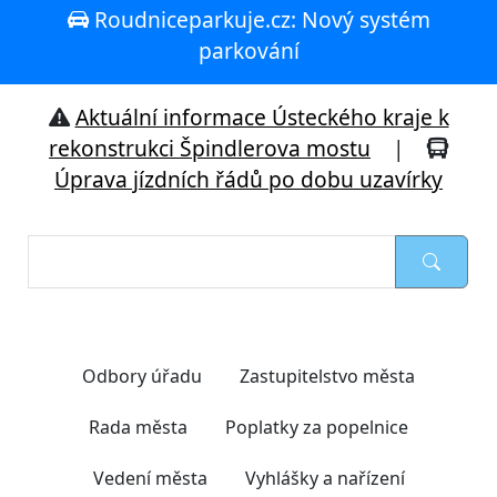
Roudniceparkuje.cz: Nový systém
parkování
Aktuální informace Ústeckého kraje k
rekonstrukci Špindlerova mostu
|
Úprava jízdních řádů po dobu uzavírky
Nejčastěji hledáte
Odbory úřadu
Zastupitelstvo města
Rada města
Poplatky za popelnice
Vedení města
Vyhlášky a nařízení