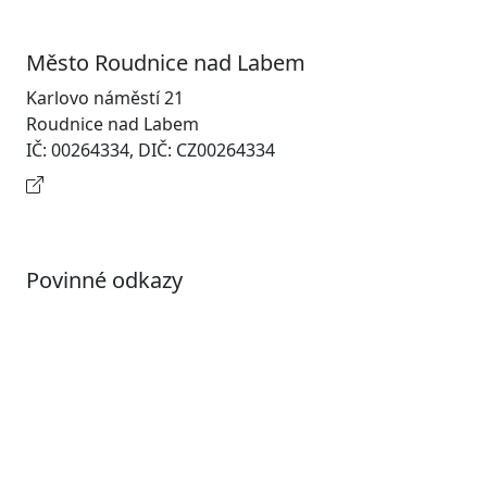
Město Roudnice nad Labem
Karlovo náměstí 21
Roudnice nad Labem
IČ: 00264334, DIČ: CZ00264334
Kontaktní informace
Povinné odkazy
Prohlášení o přístupnosti
Otevřená data
Povolené datové formáty
Informace o zpracování osobních údajů (GDPR)
Nastavení souborů Cookies