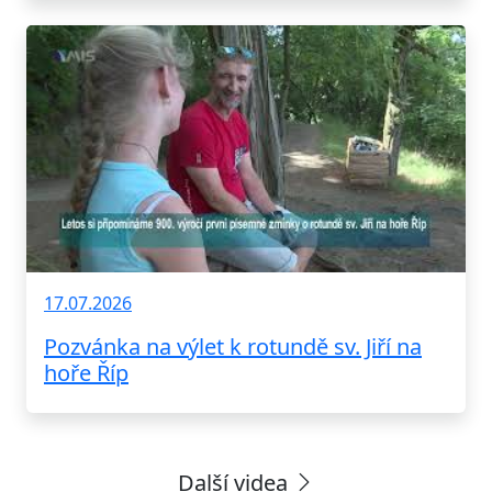
17.07.2026
Pozvánka na výlet k rotundě sv. Jiří na
hoře Říp
Další videa