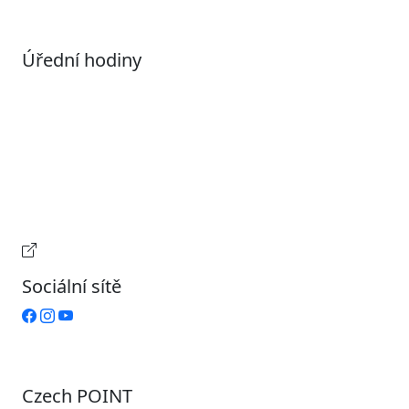
Úřední hodiny
Pondělí
7:00 – 17:00
Úterý
9:00 – 15:00
Středa
7:00 – 17:00
Čtvrtek
9:00 – 15:00
Pátek
Zavřeno
Provozní doba pokladny
Sociální sítě
Czech POINT