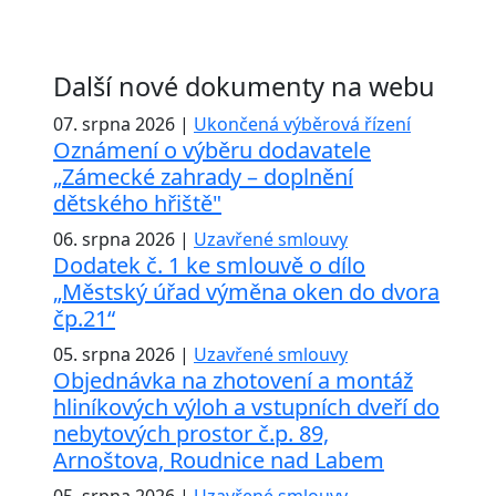
Další nové dokumenty na webu
07. srpna 2026 |
Ukončená výběrová řízení
Oznámení o výběru dodavatele
„Zámecké zahrady – doplnění
dětského hřiště"
06. srpna 2026 |
Uzavřené smlouvy
Dodatek č. 1 ke smlouvě o dílo
„Městský úřad výměna oken do dvora
čp.21“
05. srpna 2026 |
Uzavřené smlouvy
Objednávka na zhotovení a montáž
hliníkových výloh a vstupních dveří do
nebytových prostor č.p. 89,
Arnoštova, Roudnice nad Labem
05. srpna 2026 |
Uzavřené smlouvy