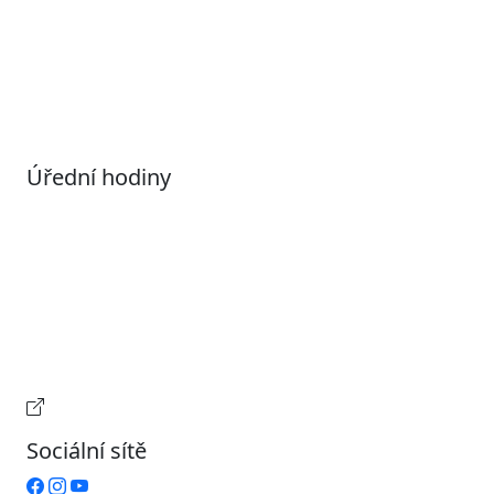
Povolené datové formáty
Informace o zpracování osobních údajů (GDPR)
Nastavení souborů Cookies
Úřední hodiny
Pondělí
7:00 – 17:00
Úterý
9:00 – 15:00
Středa
7:00 – 17:00
Čtvrtek
9:00 – 15:00
Pátek
Zavřeno
Provozní doba pokladny
Sociální sítě