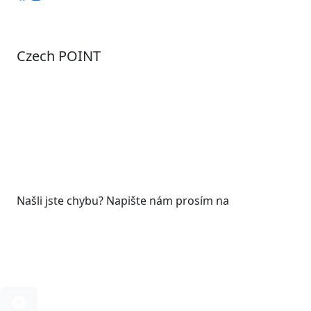
Czech POINT
Pondělí
7:00 – 12:00, 12:45 – 17:00
Úterý
9:00 – 12:00, 12:45 – 15:00
Středa
7:00 – 12:00, 12:45 – 17:00
Čtvrtek
9:00 – 12:00, 12:45 – 15:00
Pátek
7:00 - 12:00
Našli jste chybu? Napište nám prosím na
web@roudnicenl.cz