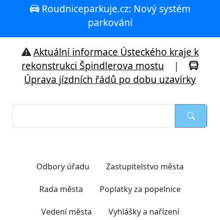
Roudniceparkuje.cz: Nový systém
parkování
Aktuální informace Ústeckého kraje k
rekonstrukci Špindlerova mostu
|
Úprava jízdních řádů po dobu uzavírky
Nejčastěji hledáte
Odbory úřadu
Zastupitelstvo města
Rada města
Poplatky za popelnice
Vedení města
Vyhlášky a nařízení