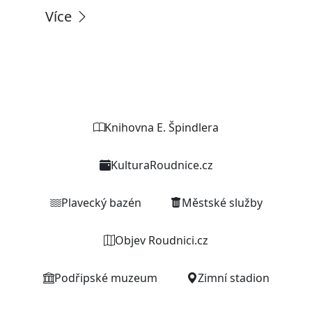
Více
Weby organizací a zařízení
Knihovna E. Špindlera
KulturaRoudnice.cz
Plavecký bazén
Městské služby
Objev Roudnici.cz
Podřipské muzeum
Zimní stadion