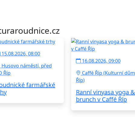
turaroudnice.cz
15.08.2026, 08:00
16.08.2026, 09:00
Husovo náměstí, před
D Říp
Caffé Říp (Kulturní dům
Říp)
oudnické farmářské
rhy
Ranní vinyasa yoga &
brunch v Caffé Říp