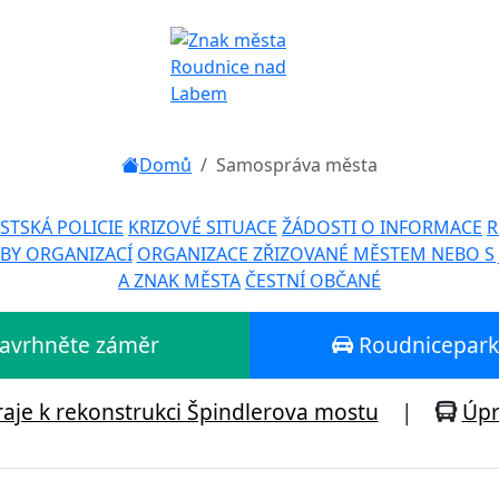
Domů
Samospráva města
STSKÁ POLICIE
KRIZOVÉ SITUACE
ŽÁDOSTI O INFORMACE
R
BY ORGANIZACÍ
ORGANIZACE ZŘIZOVANÉ MĚSTEM NEBO S
A ZNAK MĚSTA
ČESTNÍ OBČANÉ
 Navrhněte záměr
Roudniceparku
aje k rekonstrukci Špindlerova mostu
|
Úpr