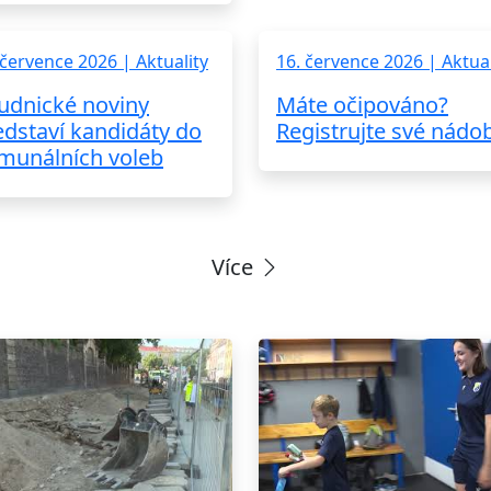
 července 2026 | Aktuality
16. července 2026 | Aktual
udnické noviny
Máte očipováno?
edstaví kandidáty do
Registrujte své nádo
munálních voleb
Více