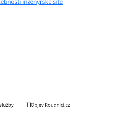
žebnosti inženýrské sítě
služby
Objev Roudnici.cz