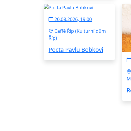
20.08.2026, 19:00
Caffé Říp (Kulturní dům
Říp)
Pocta Pavlu Bobkovi
M
R