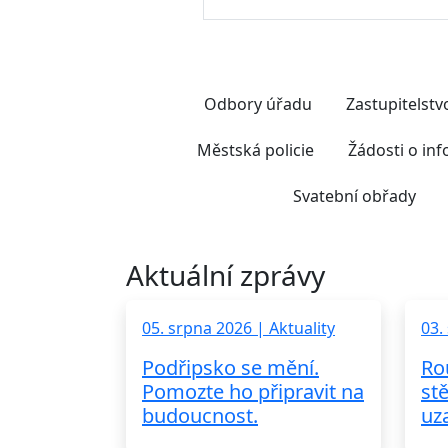
Odbory úřadu
Zastupitelst
Městská policie
Žádosti o in
Svatební obřady
Aktuální zprávy
05. srpna 2026 | Aktuality
03.
Podřipsko se mění.
Ro
Pomozte ho připravit na
st
budoucnost.
uz