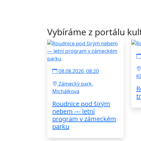
Vybíráme z portálu kul
08.08.2026, 08:20
K
Zámecký park,
R
Michálkova
t
Roudnice pod širým
nebem — letní
program v zámeckém
parku