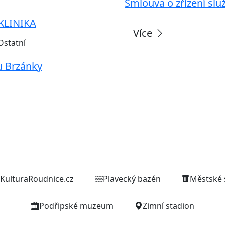
Smlouva o zřízení slu
KLINIKA
Více
Ostatní
u Brzánky
Weby organizací a zařízení
KulturaRoudnice.cz
Plavecký bazén
Městské 
Podřipské muzeum
Zimní stadion