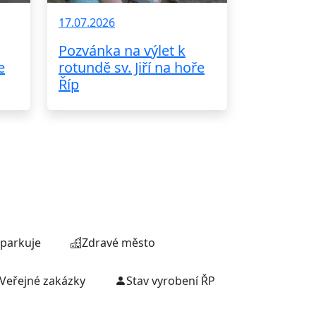
17.07.2026
Pozvánka na výlet k
e
rotundě sv. Jiří na hoře
Říp
parkuje
Zdravé město
Veřejné zakázky
Stav vyrobení ŘP