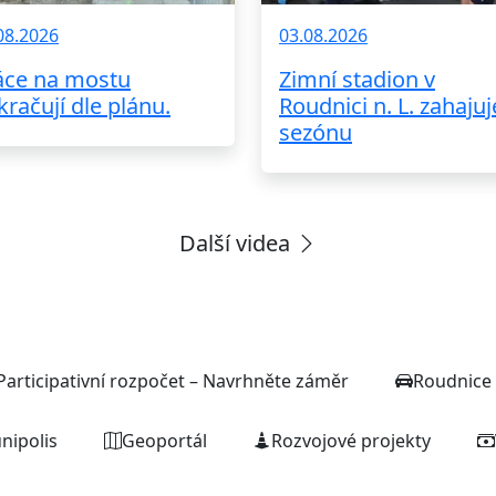
08.2026
03.08.2026
áce na mostu
Zimní stadion v
kračují dle plánu.
Roudnici n. L. zahajuj
sezónu
Další videa
Rychlé odkazy
Participativní rozpočet – Navrhněte záměr
Roudnice 
nipolis
Geoportál
Rozvojové projekty