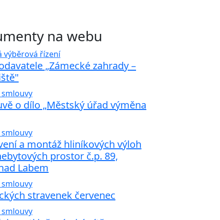
kumenty na webu
 výběrová řízení
odavatele „Zámecké zahrady –
ště"
 smlouvy
uvě o dílo „Městský úřad výměna
 smlouvy
ení a montáž hliníkových výloh
nebytových prostor č.p. 89,
 nad Labem
 smlouvy
ckých stravenek červenec
 smlouvy