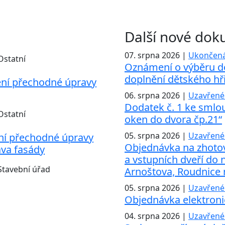
Další nové do
07. srpna 2026 |
Ukončená
Ostatní
Oznámení o výběru d
doplnění dětského hři
ní přechodné úpravy
06. srpna 2026 |
Uzavřené
Dodatek č. 1 ke smlo
Ostatní
oken do dvora čp.21“
05. srpna 2026 |
Uzavřené
ní přechodné úpravy
Objednávka na zhotov
va fasády
a vstupních dveří do 
Stavební úřad
Arnoštova, Roudnice
05. srpna 2026 |
Uzavřené
Objednávka elektroni
04. srpna 2026 |
Uzavřené