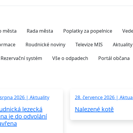
Nejčastěji hledáte
vo města
Rada města
Poplatky za popelnice
Vede
formace
Roudnické noviny
Televize MIS
Aktuality
Rezervační systém
Vše o odpadech
Portál občana
 srpna 2026 | Aktuality
28. července 2026 | Aktual
udnická lezecká
Nalezené kotě
ěna je do odvolání
avřena