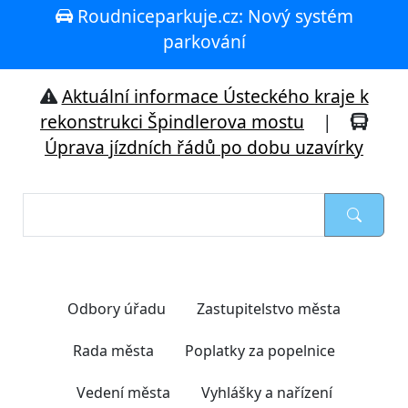
Roudniceparkuje.cz: Nový systém
parkování
Aktuální informace Ústeckého kraje k
rekonstrukci Špindlerova mostu
|
Úprava jízdních řádů po dobu uzavírky
Nejčastěji hledáte
Odbory úřadu
Zastupitelstvo města
Rada města
Poplatky za popelnice
Vedení města
Vyhlášky a nařízení