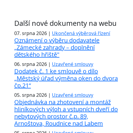
Další nové dokumenty na webu
07. srpna 2026 |
Ukončená výběrová řízení
Oznámení o výběru dodavatele
„Zámecké zahrady – doplnění
dětského hřiště"
06. srpna 2026 |
Uzavřené smlouvy
Dodatek č. 1 ke smlouvě o dílo
„Městský úřad výměna oken do dvora
čp.21“
05. srpna 2026 |
Uzavřené smlouvy
Objednávka na zhotovení a montáž
hliníkových výloh a vstupních dveří do
nebytových prostor č.p. 89,
Arnoštova, Roudnice nad Labem
05. srpna 2026 |
Uzavřené smlouvy