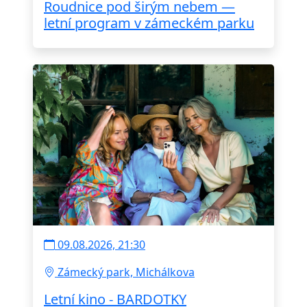
Roudnice pod širým nebem —
letní program v zámeckém parku
09.08.2026, 21:30
Zámecký park, Michálkova
Letní kino - BARDOTKY