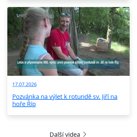
17.07.2026
Pozvánka na výlet k rotundě sv. Jiří na
hoře Říp
Další videa