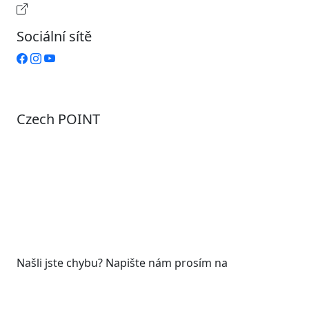
Provozní doba pokladny
Sociální sítě
Czech POINT
Pondělí
7:00 – 12:00, 12:45 – 17:00
Úterý
9:00 – 12:00, 12:45 – 15:00
Středa
7:00 – 12:00, 12:45 – 17:00
Čtvrtek
9:00 – 12:00, 12:45 – 15:00
Pátek
7:00 - 12:00
Našli jste chybu? Napište nám prosím na
web@roudnicenl.cz