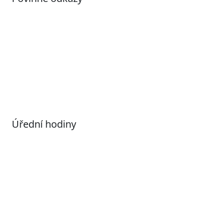
Prohlášení o přístupnosti
Otevřená data
Povolené datové formáty
Informace o zpracování osobních údajů (GDPR)
Nastavení souborů Cookies
Úřední hodiny
Pondělí
7:00 – 17:00
Úterý
9:00 – 15:00
Středa
7:00 – 17:00
Čtvrtek
9:00 – 15:00
Pátek
Zavřeno