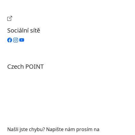
Pátek
Zavřeno
Provozní doba pokladny
Sociální sítě
Czech POINT
Pondělí
7:00 – 12:00, 12:45 – 17:00
Úterý
9:00 – 12:00, 12:45 – 15:00
Středa
7:00 – 12:00, 12:45 – 17:00
Čtvrtek
9:00 – 12:00, 12:45 – 15:00
Pátek
7:00 - 12:00
Našli jste chybu? Napište nám prosím na