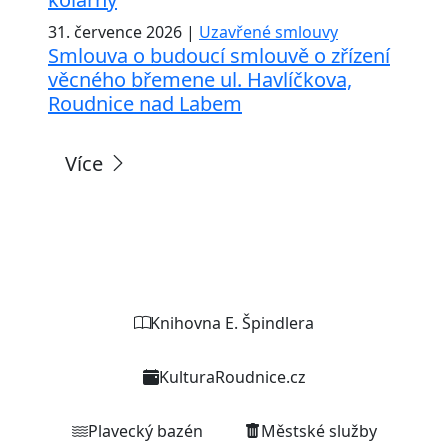
31. července 2026 |
Uzavřené smlouvy
Smlouva o budoucí smlouvě o zřízení
věcného břemene ul. Havlíčkova,
Roudnice nad Labem
Více
Weby organizací a zařízení
Knihovna E. Špindlera
KulturaRoudnice.cz
Plavecký bazén
Městské služby