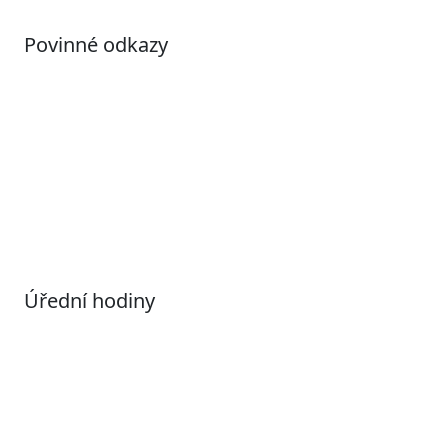
Povinné odkazy
Prohlášení o přístupnosti
Otevřená data
Povolené datové formáty
Informace o zpracování osobních údajů (GDPR)
Nastavení souborů Cookies
Úřední hodiny
Pondělí
7:00 – 17:00
Úterý
9:00 – 15:00
Středa
7:00 – 17:00
Čtvrtek
9:00 – 15:00