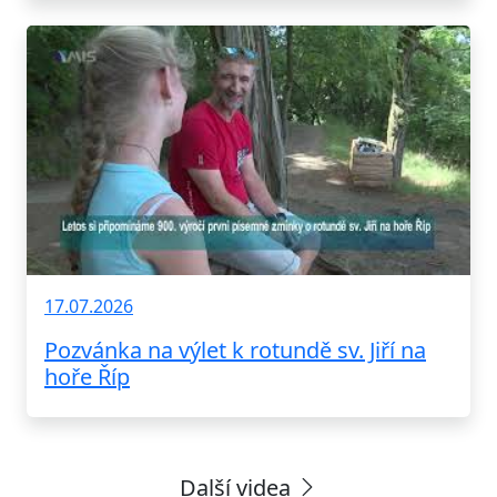
17.07.2026
Pozvánka na výlet k rotundě sv. Jiří na
hoře Říp
Další videa