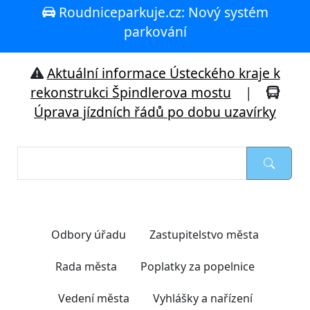
Roudniceparkuje.cz: Nový systém
parkování
Aktuální informace Ústeckého kraje k
rekonstrukci Špindlerova mostu
|
Úprava jízdních řádů po dobu uzavírky
Nejčastěji hledáte
Odbory úřadu
Zastupitelstvo města
Rada města
Poplatky za popelnice
Vedení města
Vyhlášky a nařízení