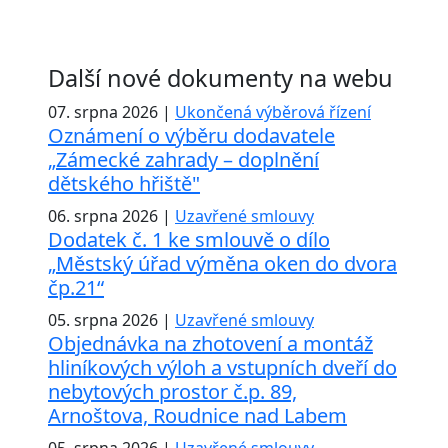
Další nové dokumenty na webu
07. srpna 2026 |
Ukončená výběrová řízení
Oznámení o výběru dodavatele
„Zámecké zahrady – doplnění
dětského hřiště"
06. srpna 2026 |
Uzavřené smlouvy
Dodatek č. 1 ke smlouvě o dílo
„Městský úřad výměna oken do dvora
čp.21“
05. srpna 2026 |
Uzavřené smlouvy
Objednávka na zhotovení a montáž
hliníkových výloh a vstupních dveří do
nebytových prostor č.p. 89,
Arnoštova, Roudnice nad Labem
05. srpna 2026 |
Uzavřené smlouvy