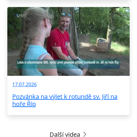
17.07.2026
Pozvánka na výlet k rotundě sv. Jiří na
hoře Říp
Další videa