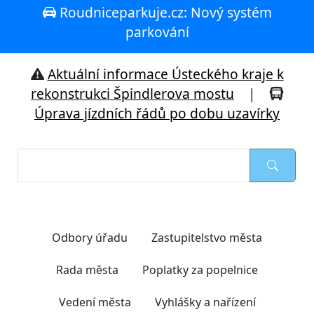
Roudniceparkuje.cz: Nový systém
parkování
Aktuální informace Ústeckého kraje k
rekonstrukci Špindlerova mostu
|
Úprava jízdních řádů po dobu uzavírky
Nejčastěji hledáte
Odbory úřadu
Zastupitelstvo města
Rada města
Poplatky za popelnice
Vedení města
Vyhlášky a nařízení