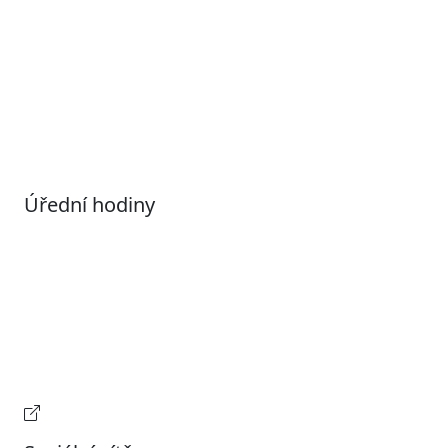
Otevřená data
Povolené datové formáty
Informace o zpracování osobních údajů (GDPR)
Nastavení souborů Cookies
Úřední hodiny
Pondělí
7:00 – 17:00
Úterý
9:00 – 15:00
Středa
7:00 – 17:00
Čtvrtek
9:00 – 15:00
Pátek
Zavřeno
Provozní doba pokladny