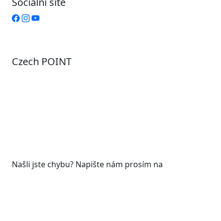
Sociální sítě
Czech POINT
Pondělí
7:00 – 12:00, 12:45 – 17:00
Úterý
9:00 – 12:00, 12:45 – 15:00
Středa
7:00 – 12:00, 12:45 – 17:00
Čtvrtek
9:00 – 12:00, 12:45 – 15:00
Pátek
7:00 - 12:00
Našli jste chybu? Napište nám prosím na
web@roudnicenl.cz