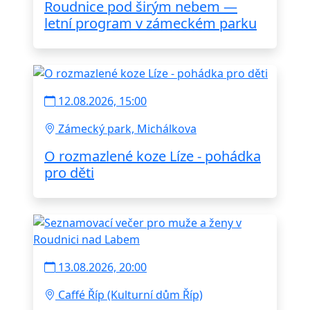
Roudnice pod širým nebem —
letní program v zámeckém parku
12.08.2026, 15:00
Zámecký park, Michálkova
O rozmazlené koze Líze - pohádka
pro děti
13.08.2026, 20:00
Caffé Říp (Kulturní dům Říp)