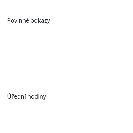
Povinné odkazy
Prohlášení o přístupnosti
Otevřená data
Povolené datové formáty
Informace o zpracování osobních údajů (GDPR)
Nastavení souborů Cookies
Úřední hodiny
Pondělí
7:00 – 17:00
Úterý
9:00 – 15:00
Středa
7:00 – 17:00