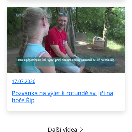
17.07.2026
Pozvánka na výlet k rotundě sv. Jiří na
hoře Říp
Další videa