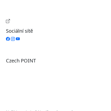
Čtvrtek
9:00 – 15:00
Pátek
Zavřeno
Provozní doba pokladny
Sociální sítě
Czech POINT
Pondělí
7:00 – 12:00, 12:45 – 17:00
Úterý
9:00 – 12:00, 12:45 – 15:00
Středa
7:00 – 12:00, 12:45 – 17:00
Čtvrtek
9:00 – 12:00, 12:45 – 15:00
Pátek
7:00 - 12:00