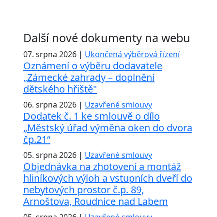
Další nové dokumenty na webu
07. srpna 2026 |
Ukončená výběrová řízení
Oznámení o výběru dodavatele
„Zámecké zahrady – doplnění
dětského hřiště"
06. srpna 2026 |
Uzavřené smlouvy
Dodatek č. 1 ke smlouvě o dílo
„Městský úřad výměna oken do dvora
čp.21“
05. srpna 2026 |
Uzavřené smlouvy
Objednávka na zhotovení a montáž
hliníkových výloh a vstupních dveří do
nebytových prostor č.p. 89,
Arnoštova, Roudnice nad Labem
05. srpna 2026 |
Uzavřené smlouvy