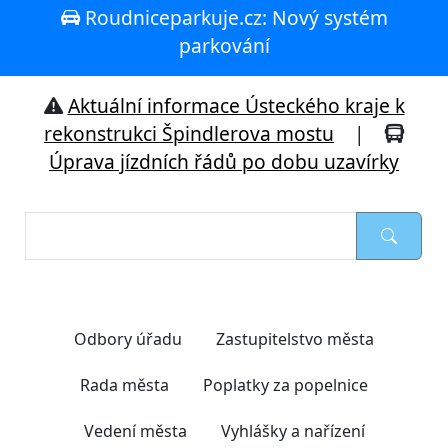
Roudniceparkuje.cz: Nový systém
parkování
Aktuální informace Ústeckého kraje k
rekonstrukci Špindlerova mostu
|
Úprava jízdních řádů po dobu uzavírky
Nejčastěji hledáte
Odbory úřadu
Zastupitelstvo města
Rada města
Poplatky za popelnice
Vedení města
Vyhlášky a nařízení